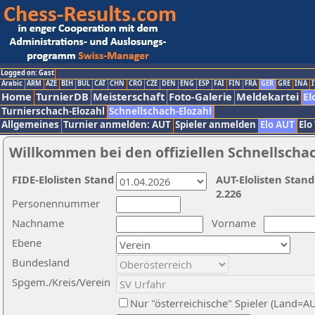
Logged on: Gast
Arabic
ARM
AZE
BIH
BUL
CAT
CHN
CRO
CZE
DEN
ENG
ESP
FAI
FIN
FRA
GER
GRE
INA
I
Home
TurnierDB
Meisterschaft
Foto-Galerie
Meldekartei
El
Turnierschach-Elozahl
Schnellschach-Elozahl
Allgemeines
Turnier anmelden: AUT
Spieler anmelden
Elo AUT
Elo
Willkommen bei den offiziellen Schnellscha
FIDE-Elolisten Stand
AUT-Elolisten Stand
2.226
Personennummer
Nachname
Vorname
Ebene
Bundesland
Spgem./Kreis/Verein
Nur "österreichische" Spieler (Land=A