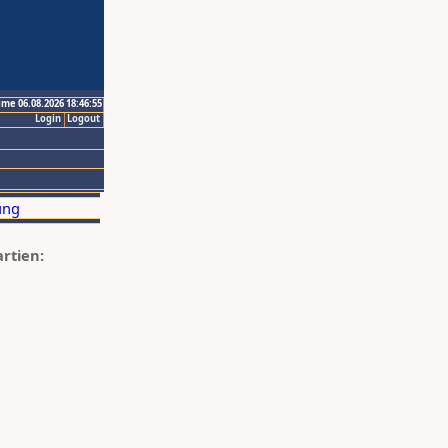
ime 06.08.2026 18:46:55
Login
Logout
artien: