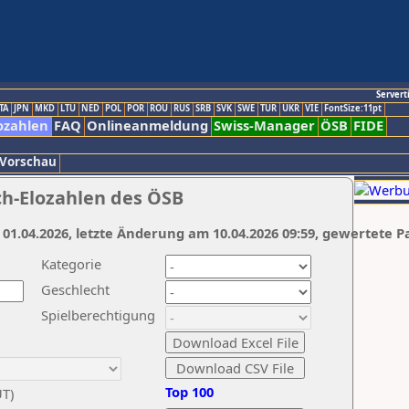
Servert
TA
JPN
MKD
LTU
NED
POL
POR
ROU
RUS
SRB
SVK
SWE
TUR
UKR
VIE
FontSize:11pt
ozahlen
FAQ
Onlineanmeldung
Swiss-Manager
ÖSB
FIDE
 Vorschau
ch-Elozahlen des ÖSB
 01.04.2026, letzte Änderung am 10.04.2026 09:59, gewertete P
Kategorie
Geschlecht
Spielberechtigung
Top 100
UT)