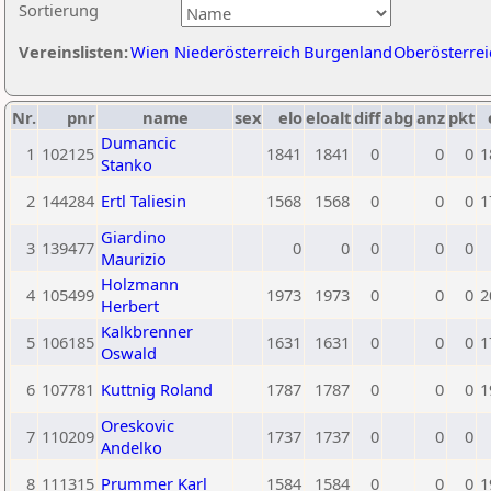
Sortierung
Vereinslisten:
Wien
Niederösterreich
Burgenland
Oberösterrei
Nr.
pnr
name
sex
elo
eloalt
diff
abg
anz
pkt
Dumancic
1
102125
1841
1841
0
0
0
1
Stanko
2
144284
Ertl Taliesin
1568
1568
0
0
0
1
Giardino
3
139477
0
0
0
0
0
Maurizio
Holzmann
4
105499
1973
1973
0
0
0
2
Herbert
Kalkbrenner
5
106185
1631
1631
0
0
0
1
Oswald
6
107781
Kuttnig Roland
1787
1787
0
0
0
1
Oreskovic
7
110209
1737
1737
0
0
0
Andelko
8
111315
Prummer Karl
1584
1584
0
0
0
1