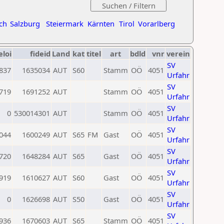
ch
Salzburg
Steiermark
Kärnten
Tirol
Vorarlberg
eloi
fideid
Land
kat
titel
art
bdld
vnr
verein
SV
837
1635034
AUT
S60
Stamm
OÖ
4051
Urfahr
SV
719
1691252
AUT
Stamm
OÖ
4051
Urfahr
SV
0
530014301
AUT
Stamm
OÖ
4051
Urfahr
SV
044
1600249
AUT
S65
FM
Gast
OÖ
4051
Urfahr
SV
720
1648284
AUT
S65
Gast
OÖ
4051
Urfahr
SV
919
1610627
AUT
S60
Gast
OÖ
4051
Urfahr
SV
0
1626698
AUT
S50
Gast
OÖ
4051
Urfahr
SV
936
1670603
AUT
S65
Stamm
OÖ
4051