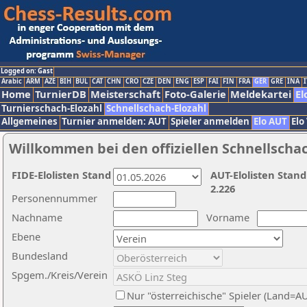
Logged on: Gast
Arabic
ARM
AZE
BIH
BUL
CAT
CHN
CRO
CZE
DEN
ENG
ESP
FAI
FIN
FRA
GER
GRE
INA
I
Home
TurnierDB
Meisterschaft
Foto-Galerie
Meldekartei
El
Turnierschach-Elozahl
Schnellschach-Elozahl
Allgemeines
Turnier anmelden: AUT
Spieler anmelden
Elo AUT
Elo
Willkommen bei den offiziellen Schnellscha
FIDE-Elolisten Stand
AUT-Elolisten Stand
2.226
Personennummer
Nachname
Vorname
Ebene
Bundesland
Spgem./Kreis/Verein
Nur "österreichische" Spieler (Land=A