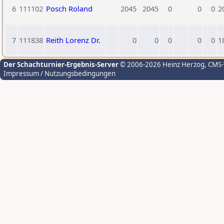
6
111102
Posch Roland
2045
2045
0
0
0
2
7
111838
Reith Lorenz Dr.
0
0
0
0
0
1
Der Schachturnier-Ergebnis-Server
© 2006-2026 Heinz Herzog
, CMS
Impressum / Nutzungsbedingungen