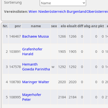
Sortierung
Vereinslisten:
Wien
Niederösterreich
Burgenland
Oberösterrei
Nr.
pnr
name
sex
elo
eloalt
diff
abg
anz
pkt
1
146467
Bachaew Mussa
1266
1266
0
0
0
1
Grafenhofer
2
103891
1905
1905
0
0
0
1
Harald
Hemanth
3
147578
w
1292
1292
0
0
0
1
Gowda Parinitha
4
108780
Maringer Walter
2020
2020
0
0
0
2
Mayerhofer
5
108995
2184
2184
0
0
0
2
Peter