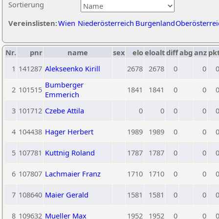
Sortierung
Vereinslisten:
Wien
Niederösterreich
Burgenland
Oberösterrei
Nr.
pnr
name
sex
elo
eloalt
diff
abg
anz
pk
1
141287
Alekseenko Kirill
2678
2678
0
0
Bumberger
2
101515
1841
1841
0
0
Emmerich
3
101712
Czebe Attila
0
0
0
0
4
104438
Hager Herbert
1989
1989
0
0
5
107781
Kuttnig Roland
1787
1787
0
0
6
107807
Lachmaier Franz
1710
1710
0
0
7
108640
Maier Gerald
1581
1581
0
0
8
109632
Mueller Max
1952
1952
0
0