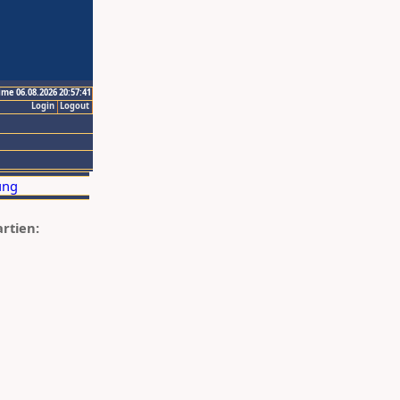
ime 06.08.2026 20:57:41
Login
Logout
artien: