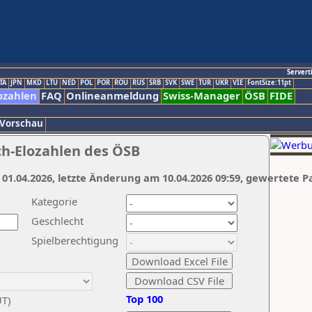
Servert
TA
JPN
MKD
LTU
NED
POL
POR
ROU
RUS
SRB
SVK
SWE
TUR
UKR
VIE
FontSize:11pt
ozahlen
FAQ
Onlineanmeldung
Swiss-Manager
ÖSB
FIDE
 Vorschau
ch-Elozahlen des ÖSB
 01.04.2026, letzte Änderung am 10.04.2026 09:59, gewertete P
Kategorie
Geschlecht
Spielberechtigung
Top 100
UT)