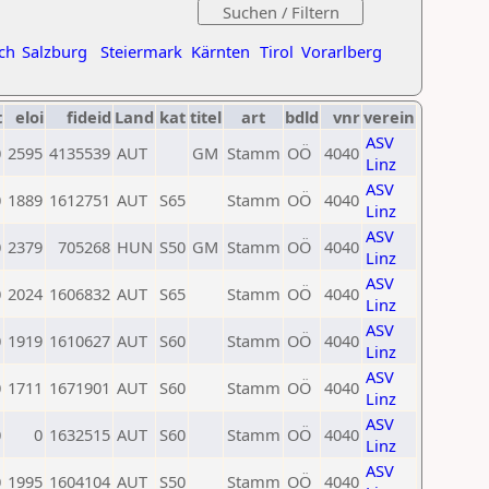
ch
Salzburg
Steiermark
Kärnten
Tirol
Vorarlberg
t
eloi
fideid
Land
kat
titel
art
bdld
vnr
verein
ASV
0
2595
4135539
AUT
GM
Stamm
OÖ
4040
Linz
ASV
0
1889
1612751
AUT
S65
Stamm
OÖ
4040
Linz
ASV
0
2379
705268
HUN
S50
GM
Stamm
OÖ
4040
Linz
ASV
0
2024
1606832
AUT
S65
Stamm
OÖ
4040
Linz
ASV
0
1919
1610627
AUT
S60
Stamm
OÖ
4040
Linz
ASV
0
1711
1671901
AUT
S60
Stamm
OÖ
4040
Linz
ASV
0
0
1632515
AUT
S60
Stamm
OÖ
4040
Linz
ASV
0
1995
1604104
AUT
S50
Stamm
OÖ
4040