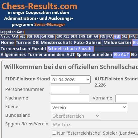
Logged on: Gast
Arabic
ARM
AZE
BIH
BUL
CAT
CHN
CRO
CZE
DEN
ENG
ESP
FAI
FIN
FRA
GER
GRE
INA
I
Home
TurnierDB
Meisterschaft
Foto-Galerie
Meldekartei
El
Turnierschach-Elozahl
Schnellschach-Elozahl
Allgemeines
Turnier anmelden: AUT
Spieler anmelden
Elo AUT
Elo
Willkommen bei den offiziellen Schnellscha
FIDE-Elolisten Stand
AUT-Elolisten Stand
2.226
Personennummer
Nachname
Vorname
Ebene
Bundesland
Spgem./Kreis/Verein
Nur "österreichische" Spieler (Land=A