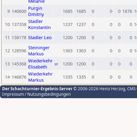
Melanie
Purgin
9
140600
1685
1685
0
0
0
1676
1
Dmitriy
Stadler
10
137358
1237
1237
0
0
0
0
1
Konstantin
11
138178
Stadler Leo
1200
1200
0
0
0
0
1
Steininger
12
128596
1363
1363
0
0
0
0
1
Markus
Wiederkehr
13
145368
w
1200
1200
0
0
0
0
Elisabeth
Wiederkehr
14
146876
1335
1335
0
0
0
0
Markus
Der Schachturnier-Ergebnis-Server
© 2006-2026 Heinz Herzog
, CMS
Impressum / Nutzungsbedingungen