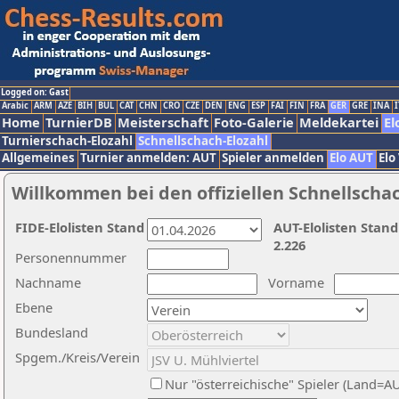
Logged on: Gast
Arabic
ARM
AZE
BIH
BUL
CAT
CHN
CRO
CZE
DEN
ENG
ESP
FAI
FIN
FRA
GER
GRE
INA
I
Home
TurnierDB
Meisterschaft
Foto-Galerie
Meldekartei
El
Turnierschach-Elozahl
Schnellschach-Elozahl
Allgemeines
Turnier anmelden: AUT
Spieler anmelden
Elo AUT
Elo
Willkommen bei den offiziellen Schnellscha
FIDE-Elolisten Stand
AUT-Elolisten Stand
2.226
Personennummer
Nachname
Vorname
Ebene
Bundesland
Spgem./Kreis/Verein
Nur "österreichische" Spieler (Land=A