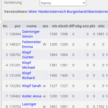
Sortierung
Vereinslisten:
Wien
Niederösterreich
Burgenland
Oberösterrei
Nr.
pnr
name
sex
elo
eloalt
diff
abg
anz
pkt
eloi
Danninger
1
128444
1508
1508
0
0
0
1885
1
Simon
Feilenreiter
2
148321
W
1200
1200
0
0
0
0
Emma
Klopf
3
106792
1864
1864
0
0
0
0
1
Günter
Klopf
4
131201
1381
1381
0
0
0
0
1
Michael
Klopf
5
131200
1400
1400
0
0
0
0
1
Richard
6
132282
Klopf Sarah
w
1227
1227
0
0
0
0
1
7
139462
Koller Anna
w
1200
1200
0
0
0
0
1
Lasinger
8
119753
w
1661
1661
0
0
0
1702
1