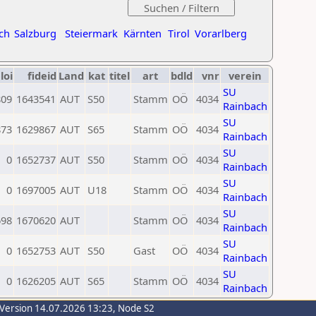
ch
Salzburg
Steiermark
Kärnten
Tirol
Vorarlberg
loi
fideid
Land
kat
titel
art
bdld
vnr
verein
SU
809
1643541
AUT
S50
Stamm
OÖ
4034
Rainbach
SU
873
1629867
AUT
S65
Stamm
OÖ
4034
Rainbach
SU
0
1652737
AUT
S50
Stamm
OÖ
4034
Rainbach
SU
0
1697005
AUT
U18
Stamm
OÖ
4034
Rainbach
SU
698
1670620
AUT
Stamm
OÖ
4034
Rainbach
SU
0
1652753
AUT
S50
Gast
OÖ
4034
Rainbach
SU
0
1626205
AUT
S65
Stamm
OÖ
4034
Rainbach
-Version 14.07.2026 13:23, Node S2