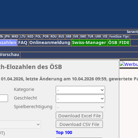
Servert
TA
JPN
MKD
LTU
NED
POL
POR
ROU
RUS
SRB
SVK
SWE
TUR
UKR
VIE
FontSize:11pt
ozahlen
FAQ
Onlineanmeldung
Swiss-Manager
ÖSB
FIDE
 Vorschau
ch-Elozahlen des ÖSB
 01.04.2026, letzte Änderung am 10.04.2026 09:59, gewertete P
Kategorie
Geschlecht
Spielberechtigung
Top 100
UT)