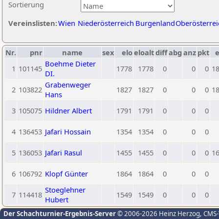
Sortierung
Vereinslisten:
Wien
Niederösterreich
Burgenland
Oberösterrei
Nr.
pnr
name
sex
elo
eloalt
diff
abg
anz
pkt
e
Boehme Dieter
1
101145
1778
1778
0
0
0
1
DI.
Grabenweger
2
103822
1827
1827
0
0
0
1
Hans
3
105075
Hildner Albert
1791
1791
0
0
0
4
136453
Jafari Hossain
1354
1354
0
0
0
5
136053
Jafari Rasul
1455
1455
0
0
0
1
6
106792
Klopf Günter
1864
1864
0
0
0
Stoeglehner
7
114418
1549
1549
0
0
0
Hubert
Der Schachturnier-Ergebnis-Server
© 2006-2026 Heinz Herzog
, CMS