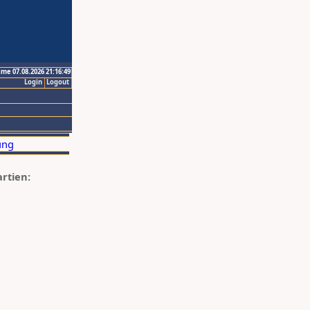
ime 07.08.2026 21:16:49
Login
Logout
artien: