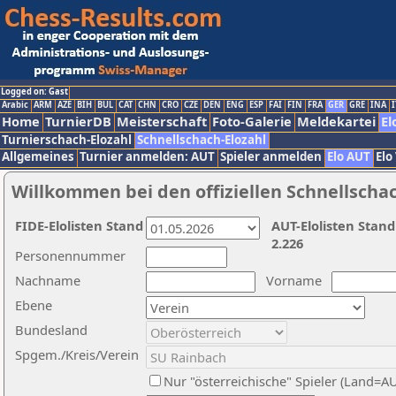
Logged on: Gast
Arabic
ARM
AZE
BIH
BUL
CAT
CHN
CRO
CZE
DEN
ENG
ESP
FAI
FIN
FRA
GER
GRE
INA
I
Home
TurnierDB
Meisterschaft
Foto-Galerie
Meldekartei
El
Turnierschach-Elozahl
Schnellschach-Elozahl
Allgemeines
Turnier anmelden: AUT
Spieler anmelden
Elo AUT
Elo
Willkommen bei den offiziellen Schnellscha
FIDE-Elolisten Stand
AUT-Elolisten Stand
2.226
Personennummer
Nachname
Vorname
Ebene
Bundesland
Spgem./Kreis/Verein
Nur "österreichische" Spieler (Land=A