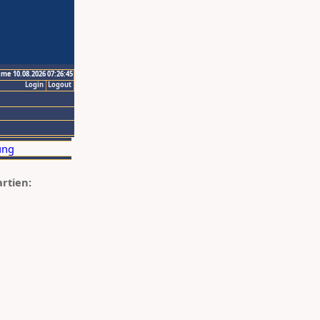
ime 10.08.2026 07:26:45
Login
Logout
artien: