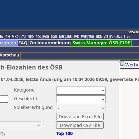
Servert
TA
JPN
MKD
LTU
NED
POL
POR
ROU
RUS
SRB
SVK
SWE
TUR
UKR
VIE
FontSize:11pt
ozahlen
FAQ
Onlineanmeldung
Swiss-Manager
ÖSB
FIDE
 Vorschau
ch-Elozahlen des ÖSB
 01.04.2026, letzte Änderung am 10.04.2026 09:59, gewertete P
Kategorie
Geschlecht
Spielberechtigung
Top 100
UT)