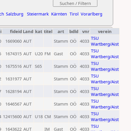
ch
Salzburg
Steiermark
Kärnten
Tirol
Vorarlberg
i
fideid
Land
kat
titel
art
bdld
vnr
verein
TSU
0
1669060
AUT
Stamm
OÖ
4033
Wartberg/Aist
TSU
5
1674315
AUT
U20
FM
Gast
OÖ
4033
Wartberg/Aist
TSU
0
1675516
AUT
S65
Stamm
OÖ
4033
Wartberg/Aist
TSU
2
1631977
AUT
Stamm
OÖ
4033
Wartberg/Aist
TSU
7
1628194
AUT
Stamm
OÖ
4033
Wartberg/Aist
TSU
0
1646567
AUT
Stamm
OÖ
4033
Wartberg/Aist
TSU
4
12415600
AUT
U18
CM
Stamm
OÖ
4033
Wartberg/Aist
TSU
9
1643622
AUT
IM
Gast
OÖ
4033