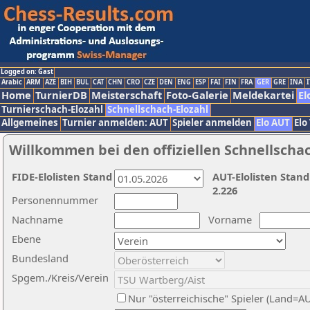
Logged on: Gast
Arabic
ARM
AZE
BIH
BUL
CAT
CHN
CRO
CZE
DEN
ENG
ESP
FAI
FIN
FRA
GER
GRE
INA
I
Home
TurnierDB
Meisterschaft
Foto-Galerie
Meldekartei
El
Turnierschach-Elozahl
Schnellschach-Elozahl
Allgemeines
Turnier anmelden: AUT
Spieler anmelden
Elo AUT
Elo
Willkommen bei den offiziellen Schnellscha
FIDE-Elolisten Stand
AUT-Elolisten Stand
2.226
Personennummer
Nachname
Vorname
Ebene
Bundesland
Spgem./Kreis/Verein
Nur "österreichische" Spieler (Land=A