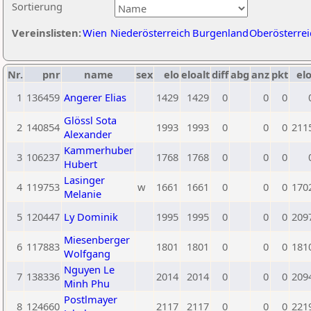
Sortierung
Vereinslisten:
Wien
Niederösterreich
Burgenland
Oberösterrei
Nr.
pnr
name
sex
elo
eloalt
diff
abg
anz
pkt
elo
1
136459
Angerer Elias
1429
1429
0
0
0
Glössl Sota
2
140854
1993
1993
0
0
0
211
Alexander
Kammerhuber
3
106237
1768
1768
0
0
0
Hubert
Lasinger
4
119753
w
1661
1661
0
0
0
170
Melanie
5
120447
Ly Dominik
1995
1995
0
0
0
209
Miesenberger
6
117883
1801
1801
0
0
0
181
Wolfgang
Nguyen Le
7
138336
2014
2014
0
0
0
209
Minh Phu
Postlmayer
8
124660
2117
2117
0
0
0
221