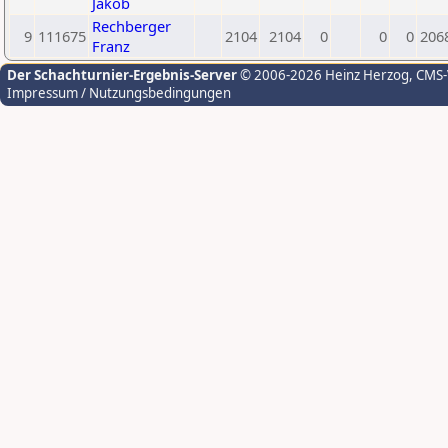
Jakob
Rechberger
9
111675
2104
2104
0
0
0
206
Franz
Der Schachturnier-Ergebnis-Server
© 2006-2026 Heinz Herzog
, CMS
Impressum / Nutzungsbedingungen