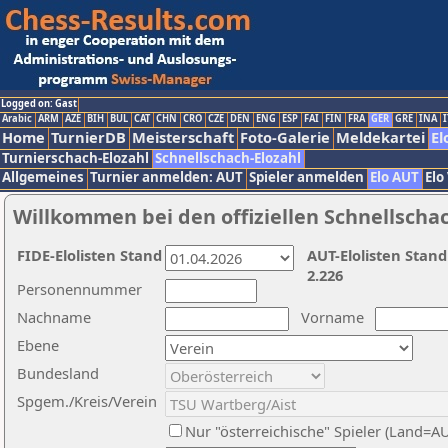
Logged on: Gast
Arabic
ARM
AZE
BIH
BUL
CAT
CHN
CRO
CZE
DEN
ENG
ESP
FAI
FIN
FRA
GER
GRE
INA
I
Home
TurnierDB
Meisterschaft
Foto-Galerie
Meldekartei
El
Turnierschach-Elozahl
Schnellschach-Elozahl
Allgemeines
Turnier anmelden: AUT
Spieler anmelden
Elo AUT
Elo
Willkommen bei den offiziellen Schnellscha
FIDE-Elolisten Stand
AUT-Elolisten Stand
2.226
Personennummer
Nachname
Vorname
Ebene
Bundesland
Spgem./Kreis/Verein
Nur "österreichische" Spieler (Land=A