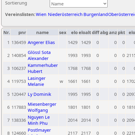
Sortierung
Vereinslisten:
Wien
Niederösterreich
Burgenland
Oberösterrei
Nr.
pnr
name
sex
elo
eloalt
diff
abg
anz
pkt
elo
1
136459
Angerer Elias
1429
1429
0
0
0
Glössl Sota
2
140854
1993
1993
0
0
0
211
Alexander
Kammerhuber
3
106237
1768
1768
0
0
0
Hubert
Lasinger
4
119753
w
1661
1661
0
0
0
170
Melanie
5
120447
Ly Dominik
1995
1995
0
0
0
209
Miesenberger
6
117883
1801
1801
0
0
0
181
Wolfgang
Nguyen Le
7
138336
2014
2014
0
0
0
209
Minh Phu
Postlmayer
8
124660
2117
2117
0
0
0
221