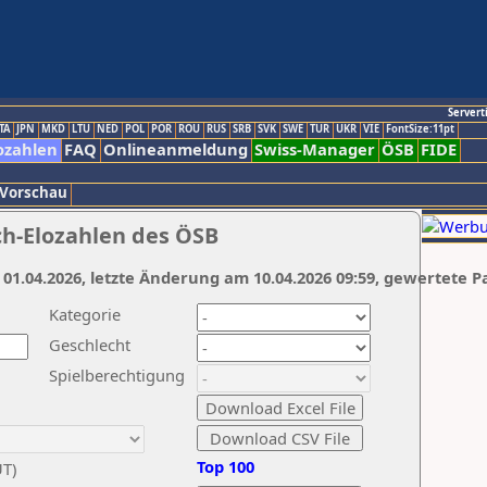
Servert
TA
JPN
MKD
LTU
NED
POL
POR
ROU
RUS
SRB
SVK
SWE
TUR
UKR
VIE
FontSize:11pt
ozahlen
FAQ
Onlineanmeldung
Swiss-Manager
ÖSB
FIDE
 Vorschau
ch-Elozahlen des ÖSB
 01.04.2026, letzte Änderung am 10.04.2026 09:59, gewertete P
Kategorie
Geschlecht
Spielberechtigung
Top 100
UT)