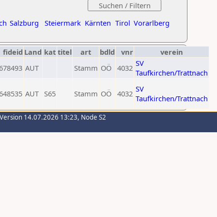
ch
Salzburg
Steiermark
Kärnten
Tirol
Vorarlberg
fideid
Land
kat
titel
art
bdld
vnr
verein
SV
678493
AUT
Stamm
OÖ
4032
Taufkirchen/Trattnach
SV
648535
AUT
S65
Stamm
OÖ
4032
Taufkirchen/Trattnach
-Version 14.07.2026 13:23, Node S2