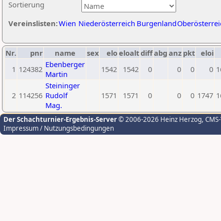
Sortierung
Vereinslisten:
Wien
Niederösterreich
Burgenland
Oberösterrei
Nr.
pnr
name
sex
elo
eloalt
diff
abg
anz
pkt
eloi
Ebenberger
1
124382
1542
1542
0
0
0
0
1
Martin
Steininger
2
114256
Rudolf
1571
1571
0
0
0
1747
1
Mag.
Der Schachturnier-Ergebnis-Server
© 2006-2026 Heinz Herzog
, CMS
Impressum / Nutzungsbedingungen