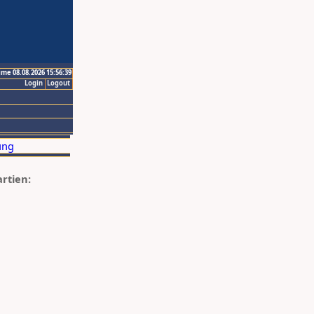
ime 08.08.2026 15:56:39
Login
Logout
artien: