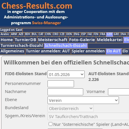
Logged on: Gast
Arabic
ARM
AZE
BIH
BUL
CAT
CHN
CRO
CZE
DEN
ENG
ESP
FAI
FIN
FRA
GER
GRE
INA
I
Home
TurnierDB
Meisterschaft
Foto-Galerie
Meldekartei
El
Turnierschach-Elozahl
Schnellschach-Elozahl
Allgemeines
Turnier anmelden: AUT
Spieler anmelden
Elo AUT
Elo
Willkommen bei den offiziellen Schnellscha
FIDE-Elolisten Stand
AUT-Elolisten Stand
2.226
Personennummer
Nachname
Vorname
Ebene
Bundesland
Spgem./Kreis/Verein
Nur "österreichische" Spieler (Land=A