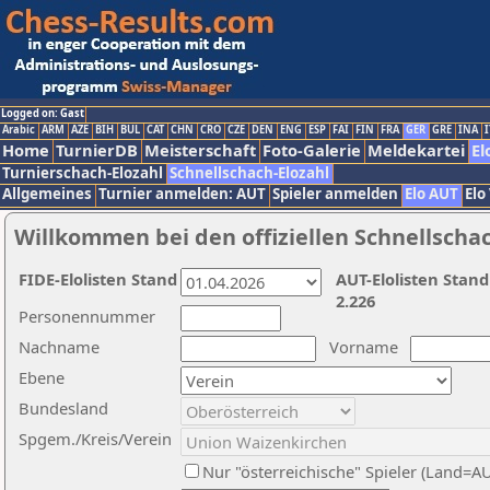
Logged on: Gast
Arabic
ARM
AZE
BIH
BUL
CAT
CHN
CRO
CZE
DEN
ENG
ESP
FAI
FIN
FRA
GER
GRE
INA
I
Home
TurnierDB
Meisterschaft
Foto-Galerie
Meldekartei
El
Turnierschach-Elozahl
Schnellschach-Elozahl
Allgemeines
Turnier anmelden: AUT
Spieler anmelden
Elo AUT
Elo
Willkommen bei den offiziellen Schnellscha
FIDE-Elolisten Stand
AUT-Elolisten Stand
2.226
Personennummer
Nachname
Vorname
Ebene
Bundesland
Spgem./Kreis/Verein
Nur "österreichische" Spieler (Land=A