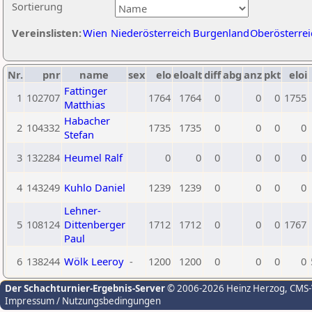
Sortierung
Vereinslisten:
Wien
Niederösterreich
Burgenland
Oberösterrei
Nr.
pnr
name
sex
elo
eloalt
diff
abg
anz
pkt
eloi
Fattinger
1
102707
1764
1764
0
0
0
1755
Matthias
Habacher
2
104332
1735
1735
0
0
0
0
Stefan
3
132284
Heumel Ralf
0
0
0
0
0
0
4
143249
Kuhlo Daniel
1239
1239
0
0
0
0
Lehner-
5
108124
Dittenberger
1712
1712
0
0
0
1767
Paul
6
138244
Wölk Leeroy
-
1200
1200
0
0
0
0
Der Schachturnier-Ergebnis-Server
© 2006-2026 Heinz Herzog
, CMS
Impressum / Nutzungsbedingungen