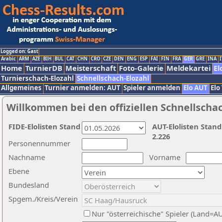
Logged on: Gast
Arabic
ARM
AZE
BIH
BUL
CAT
CHN
CRO
CZE
DEN
ENG
ESP
FAI
FIN
FRA
GER
GRE
INA
I
Home
TurnierDB
Meisterschaft
Foto-Galerie
Meldekartei
El
Turnierschach-Elozahl
Schnellschach-Elozahl
Allgemeines
Turnier anmelden: AUT
Spieler anmelden
Elo AUT
Elo
Willkommen bei den offiziellen Schnellscha
FIDE-Elolisten Stand
AUT-Elolisten Stand
2.226
Personennummer
Nachname
Vorname
Ebene
Bundesland
Spgem./Kreis/Verein
Nur "österreichische" Spieler (Land=A