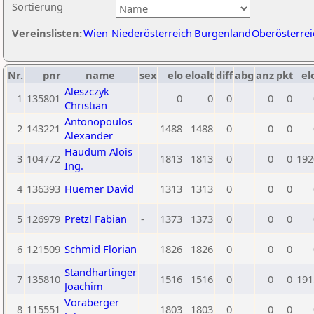
Sortierung
Vereinslisten:
Wien
Niederösterreich
Burgenland
Oberösterrei
Nr.
pnr
name
sex
elo
eloalt
diff
abg
anz
pkt
el
Aleszczyk
1
135801
0
0
0
0
0
Christian
Antonopoulos
2
143221
1488
1488
0
0
0
Alexander
Haudum Alois
3
104772
1813
1813
0
0
0
192
Ing.
4
136393
Huemer David
1313
1313
0
0
0
5
126979
Pretzl Fabian
-
1373
1373
0
0
0
6
121509
Schmid Florian
1826
1826
0
0
0
Standhartinger
7
135810
1516
1516
0
0
0
191
Joachim
Voraberger
8
115551
1803
1803
0
0
0