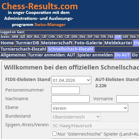
Logged on: Gast
Arabic
ARM
AZE
BIH
BUL
CAT
CHN
CRO
CZE
DEN
ENG
ESP
FAI
FIN
FRA
GER
GRE
INA
I
Home
TurnierDB
Meisterschaft
Foto-Galerie
Meldekartei
El
Turnierschach-Elozahl
Schnellschach-Elozahl
Allgemeines
Turnier anmelden: AUT
Spieler anmelden
Elo AUT
Elo
Willkommen bei den offiziellen Schnellscha
FIDE-Elolisten Stand
AUT-Elolisten Stand
2.226
Personennummer
Nachname
Vorname
Ebene
Bundesland
Spgem./Kreis/Verein
Nur "österreichische" Spieler (Land=A