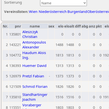
Sortierung
Vereinslisten:
Wien
Niederösterreich
Burgenland
Oberösterrei
Nr.
pnr
name
sex
elo
eloalt
diff
abg
anz
pkt
el
Aleszczyk
1
135801
0
0
0
0
0
Christian
Antonopoulos
2
143221
1488
1488
0
0
0
Alexander
Haudum Alois
3
104772
1813
1813
0
0
0
192
Ing.
4
136393
Huemer David
1313
1313
0
0
0
5
126979
Pretzl Fabian
-
1373
1373
0
0
0
6
121509
Schmid Florian
1826
1826
0
0
0
Standhartinger
7
135810
1516
1516
0
0
0
191
Joachim
Voraberger
8
115551
1803
1803
0
0
0