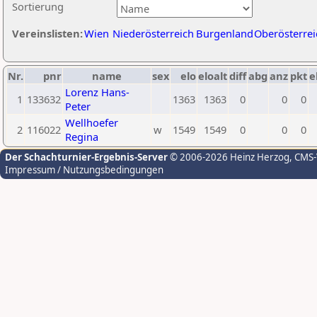
Sortierung
Vereinslisten:
Wien
Niederösterreich
Burgenland
Oberösterrei
Nr.
pnr
name
sex
elo
eloalt
diff
abg
anz
pkt
e
Lorenz Hans-
1
133632
1363
1363
0
0
0
Peter
Wellhoefer
2
116022
w
1549
1549
0
0
0
Regina
Der Schachturnier-Ergebnis-Server
© 2006-2026 Heinz Herzog
, CMS
Impressum / Nutzungsbedingungen