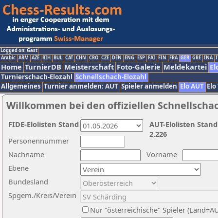
Logged on: Gast
Arabic
ARM
AZE
BIH
BUL
CAT
CHN
CRO
CZE
DEN
ENG
ESP
FAI
FIN
FRA
GER
GRE
INA
I
Home
TurnierDB
Meisterschaft
Foto-Galerie
Meldekartei
El
Turnierschach-Elozahl
Schnellschach-Elozahl
Allgemeines
Turnier anmelden: AUT
Spieler anmelden
Elo AUT
Elo
Willkommen bei den offiziellen Schnellscha
FIDE-Elolisten Stand
AUT-Elolisten Stand
2.226
Personennummer
Nachname
Vorname
Ebene
Bundesland
Spgem./Kreis/Verein
Nur "österreichische" Spieler (Land=A