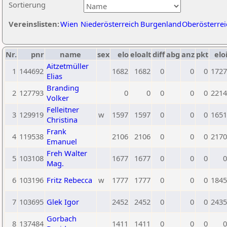
Sortierung
Vereinslisten:
Wien
Niederösterreich
Burgenland
Oberösterrei
Nr.
pnr
name
sex
elo
eloalt
diff
abg
anz
pkt
elo
Aitzetmüller
1
144692
1682
1682
0
0
0
1727
Elias
Branding
2
127793
0
0
0
0
0
2214
Volker
Felleitner
3
129919
w
1597
1597
0
0
0
1651
Christina
Frank
4
119538
2106
2106
0
0
0
2170
Emanuel
Freh Walter
5
103108
1677
1677
0
0
0
0
Mag.
6
103196
Fritz Rebecca
w
1777
1777
0
0
0
1845
7
103695
Glek Igor
2452
2452
0
0
0
2435
Gorbach
8
137484
1411
1411
0
0
0
0