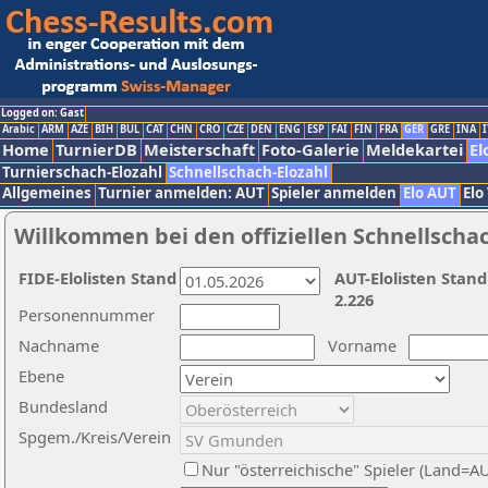
Logged on: Gast
Arabic
ARM
AZE
BIH
BUL
CAT
CHN
CRO
CZE
DEN
ENG
ESP
FAI
FIN
FRA
GER
GRE
INA
I
Home
TurnierDB
Meisterschaft
Foto-Galerie
Meldekartei
El
Turnierschach-Elozahl
Schnellschach-Elozahl
Allgemeines
Turnier anmelden: AUT
Spieler anmelden
Elo AUT
Elo
Willkommen bei den offiziellen Schnellscha
FIDE-Elolisten Stand
AUT-Elolisten Stand
2.226
Personennummer
Nachname
Vorname
Ebene
Bundesland
Spgem./Kreis/Verein
Nur "österreichische" Spieler (Land=A