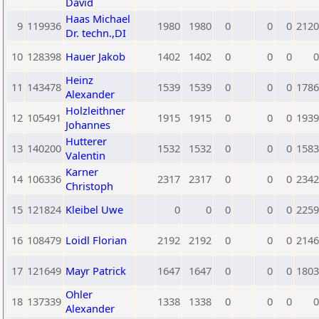
David
Haas Michael
9
119936
1980
1980
0
0
0
2120
Dr. techn.,DI
10
128398
Hauer Jakob
1402
1402
0
0
0
0
Heinz
11
143478
1539
1539
0
0
0
1786
Alexander
Holzleithner
12
105491
1915
1915
0
0
0
1939
Johannes
Hutterer
13
140200
1532
1532
0
0
0
1583
Valentin
Karner
14
106336
2317
2317
0
0
0
2342
Christoph
15
121824
Kleibel Uwe
0
0
0
0
0
2259
16
108479
Loidl Florian
2192
2192
0
0
0
2146
17
121649
Mayr Patrick
1647
1647
0
0
0
1803
Ohler
18
137339
1338
1338
0
0
0
0
Alexander