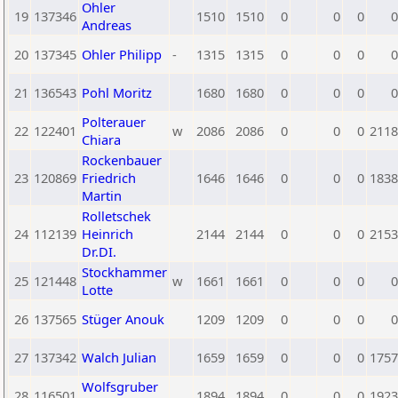
Ohler
19
137346
1510
1510
0
0
0
0
Andreas
20
137345
Ohler Philipp
-
1315
1315
0
0
0
0
21
136543
Pohl Moritz
1680
1680
0
0
0
0
Polterauer
22
122401
w
2086
2086
0
0
0
2118
Chiara
Rockenbauer
23
120869
Friedrich
1646
1646
0
0
0
1838
Martin
Rolletschek
24
112139
Heinrich
2144
2144
0
0
0
2153
Dr.DI.
Stockhammer
25
121448
w
1661
1661
0
0
0
0
Lotte
26
137565
Stüger Anouk
1209
1209
0
0
0
0
27
137342
Walch Julian
1659
1659
0
0
0
1757
Wolfsgruber
28
116501
1894
1894
0
0
0
1923