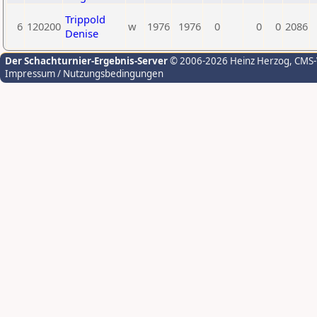
Trippold
6
120200
w
1976
1976
0
0
0
2086
Denise
Der Schachturnier-Ergebnis-Server
© 2006-2026 Heinz Herzog
, CMS
Impressum / Nutzungsbedingungen