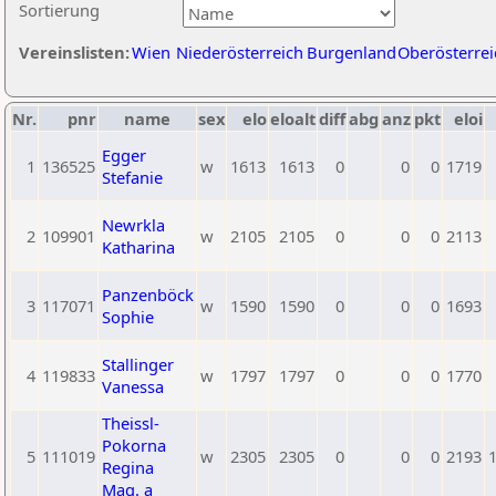
Sortierung
Vereinslisten:
Wien
Niederösterreich
Burgenland
Oberösterrei
Nr.
pnr
name
sex
elo
eloalt
diff
abg
anz
pkt
eloi
Egger
1
136525
w
1613
1613
0
0
0
1719
Stefanie
Newrkla
2
109901
w
2105
2105
0
0
0
2113
Katharina
Panzenböck
3
117071
w
1590
1590
0
0
0
1693
Sophie
Stallinger
4
119833
w
1797
1797
0
0
0
1770
Vanessa
Theissl-
Pokorna
5
111019
w
2305
2305
0
0
0
2193
Regina
Mag. a