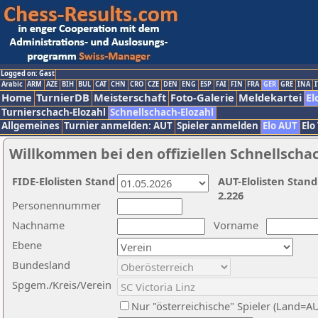
Logged on: Gast
Arabic
ARM
AZE
BIH
BUL
CAT
CHN
CRO
CZE
DEN
ENG
ESP
FAI
FIN
FRA
GER
GRE
INA
I
Home
TurnierDB
Meisterschaft
Foto-Galerie
Meldekartei
El
Turnierschach-Elozahl
Schnellschach-Elozahl
Allgemeines
Turnier anmelden: AUT
Spieler anmelden
Elo AUT
Elo
Willkommen bei den offiziellen Schnellscha
FIDE-Elolisten Stand
AUT-Elolisten Stand
2.226
Personennummer
Nachname
Vorname
Ebene
Bundesland
Spgem./Kreis/Verein
Nur "österreichische" Spieler (Land=A