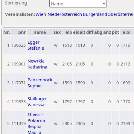
Sortierung
Vereinslisten:
Wien
Niederösterreich
Burgenland
Oberösterrei
Nr.
pnr
name
sex
elo
eloalt
diff
abg
anz
pkt
eloi
Egger
1
136525
w
1613
1613
0
0
0
1719
Stefanie
Newrkla
2
109901
w
2105
2105
0
0
0
2113
Katharina
Panzenböck
3
117071
w
1590
1590
0
0
0
1693
Sophie
Stallinger
4
119833
w
1797
1797
0
0
0
1770
Vanessa
Theissl-
Pokorna
5
111019
w
2305
2305
0
0
0
2193
Regina
Mag. a