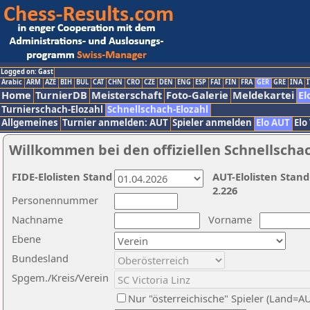
Logged on: Gast
Arabic
ARM
AZE
BIH
BUL
CAT
CHN
CRO
CZE
DEN
ENG
ESP
FAI
FIN
FRA
GER
GRE
INA
I
Home
TurnierDB
Meisterschaft
Foto-Galerie
Meldekartei
El
Turnierschach-Elozahl
Schnellschach-Elozahl
Allgemeines
Turnier anmelden: AUT
Spieler anmelden
Elo AUT
Elo
Willkommen bei den offiziellen Schnellscha
FIDE-Elolisten Stand
AUT-Elolisten Stand
2.226
Personennummer
Nachname
Vorname
Ebene
Bundesland
Spgem./Kreis/Verein
Nur "österreichische" Spieler (Land=A