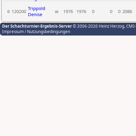
Trippold
6
120200
w
1976
1976
0
0
0
2086
Denise
Der Schachturnier-Ergebnis-Server
© 2006-2026 Heinz Herzog
, CMS
Impressum / Nutzungsbedingungen