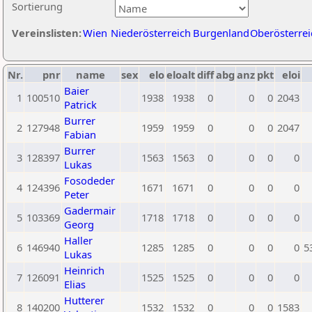
Sortierung
Vereinslisten:
Wien
Niederösterreich
Burgenland
Oberösterrei
Nr.
pnr
name
sex
elo
eloalt
diff
abg
anz
pkt
eloi
Baier
1
100510
1938
1938
0
0
0
2043
Patrick
Burrer
2
127948
1959
1959
0
0
0
2047
Fabian
Burrer
3
128397
1563
1563
0
0
0
0
Lukas
Fosodeder
4
124396
1671
1671
0
0
0
0
Peter
Gadermair
5
103369
1718
1718
0
0
0
0
Georg
Haller
6
146940
1285
1285
0
0
0
0
5
Lukas
Heinrich
7
126091
1525
1525
0
0
0
0
Elias
Hutterer
8
140200
1532
1532
0
0
0
1583