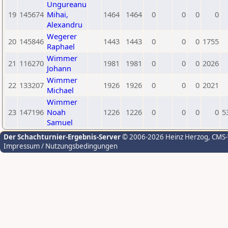
Ungureanu
19
145674
Mihai,
1464
1464
0
0
0
0
Alexandru
Wegerer
20
145846
1443
1443
0
0
0
1755
Raphael
Wimmer
21
116270
1981
1981
0
0
0
2026
Johann
Wimmer
22
133207
1926
1926
0
0
0
2021
Michael
Wimmer
23
147196
Noah
1226
1226
0
0
0
0
5
Samuel
Der Schachturnier-Ergebnis-Server
© 2006-2026 Heinz Herzog
, CMS
Impressum / Nutzungsbedingungen