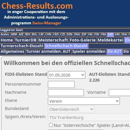
Logged on: Gast
Arabic
ARM
AZE
BIH
BUL
CAT
CHN
CRO
CZE
DEN
ENG
ESP
FAI
FIN
FRA
GER
GRE
INA
I
Home
TurnierDB
Meisterschaft
Foto-Galerie
Meldekartei
El
Turnierschach-Elozahl
Schnellschach-Elozahl
Allgemeines
Turnier anmelden: AUT
Spieler anmelden
Elo AUT
Elo
Willkommen bei den offiziellen Schnellscha
FIDE-Elolisten Stand
AUT-Elolisten Stand
2.226
Personennummer
Nachname
Vorname
Ebene
Bundesland
Spgem./Kreis/Verein
Nur "österreichische" Spieler (Land=A