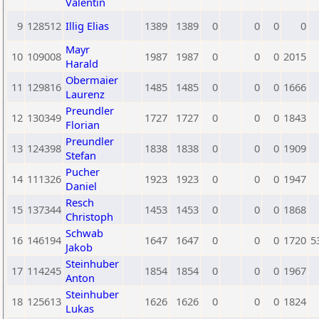
Valentin
9
128512
Illig Elias
1389
1389
0
0
0
0
Mayr
10
109008
1987
1987
0
0
0
2015
Harald
Obermaier
11
129816
1485
1485
0
0
0
1666
Laurenz
Preundler
12
130349
1727
1727
0
0
0
1843
Florian
Preundler
13
124398
1838
1838
0
0
0
1909
Stefan
Pucher
14
111326
1923
1923
0
0
0
1947
Daniel
Resch
15
137344
1453
1453
0
0
0
1868
Christoph
Schwab
16
146194
1647
1647
0
0
0
1720
5
Jakob
Steinhuber
17
114245
1854
1854
0
0
0
1967
Anton
Steinhuber
18
125613
1626
1626
0
0
0
1824
Lukas