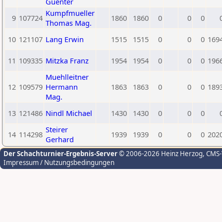
Guenter
Kumpfmueller
9
107724
1860
1860
0
0
0
Thomas Mag.
10
121107
Lang Erwin
1515
1515
0
0
0
169
11
109335
Mitzka Franz
1954
1954
0
0
0
196
Muehlleitner
12
109579
Hermann
1863
1863
0
0
0
189
Mag.
13
121486
Nindl Michael
1430
1430
0
0
0
Steirer
14
114298
1939
1939
0
0
0
202
Gerhard
Der Schachturnier-Ergebnis-Server
© 2006-2026 Heinz Herzog
, CMS
Impressum / Nutzungsbedingungen