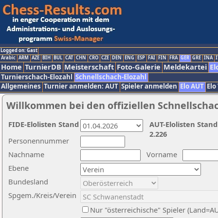
Logged on: Gast
Arabic
ARM
AZE
BIH
BUL
CAT
CHN
CRO
CZE
DEN
ENG
ESP
FAI
FIN
FRA
GER
GRE
INA
I
Home
TurnierDB
Meisterschaft
Foto-Galerie
Meldekartei
El
Turnierschach-Elozahl
Schnellschach-Elozahl
Allgemeines
Turnier anmelden: AUT
Spieler anmelden
Elo AUT
Elo
Willkommen bei den offiziellen Schnellscha
FIDE-Elolisten Stand
AUT-Elolisten Stand
2.226
Personennummer
Nachname
Vorname
Ebene
Bundesland
Spgem./Kreis/Verein
Nur "österreichische" Spieler (Land=A