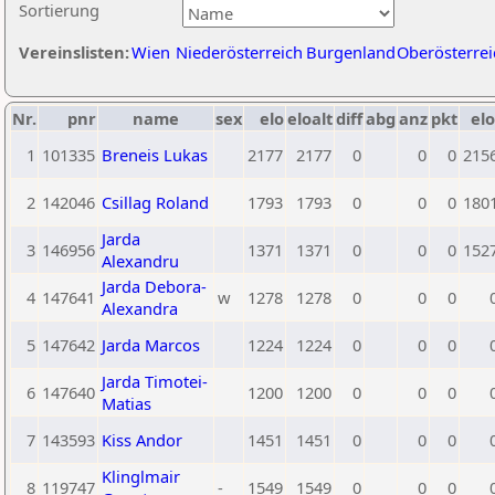
Sortierung
Vereinslisten:
Wien
Niederösterreich
Burgenland
Oberösterrei
Nr.
pnr
name
sex
elo
eloalt
diff
abg
anz
pkt
elo
1
101335
Breneis Lukas
2177
2177
0
0
0
215
2
142046
Csillag Roland
1793
1793
0
0
0
180
Jarda
3
146956
1371
1371
0
0
0
152
Alexandru
Jarda Debora-
4
147641
w
1278
1278
0
0
0
Alexandra
5
147642
Jarda Marcos
1224
1224
0
0
0
Jarda Timotei-
6
147640
1200
1200
0
0
0
Matias
7
143593
Kiss Andor
1451
1451
0
0
0
Klinglmair
8
119747
-
1549
1549
0
0
0