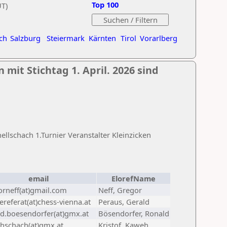
Top 100
UT)
ch
Salzburg
Steiermark
Kärnten
Tirol
Vorarlberg
 mit Stichtag 1. April. 2026 sind
lschach 1.Turnier Veranstalter Kleinzicken
email
ElorefName
orneff(at)gmail.com
Neff, Gregor
referat(at)chess-vienna.at
Peraus, Gerald
ld.boesendorfer(at)gmx.at
Bösendorfer, Ronald
hschach(at)gmx.at
Kristof, Kaweh