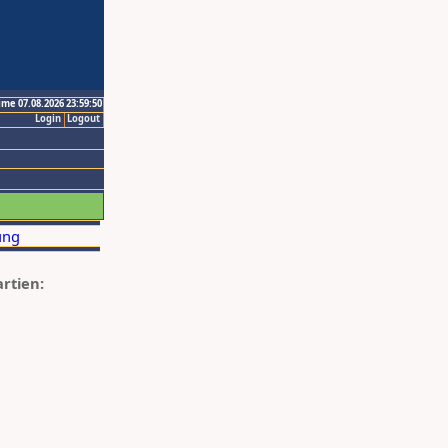
ime 07.08.2026 23:59:50
Login
Logout
artien: