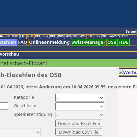
Servert
TA
JPN
MKD
LTU
NED
POL
POR
ROU
RUS
SRB
SVK
SWE
TUR
UKR
VIE
FontSize:11pt
ozahlen
FAQ
Onlineanmeldung
Swiss-Manager
ÖSB
FIDE
 Vorschau
hnellschach-Elozahl
ch-Elozahlen des ÖSB
 01.04.2026, letzte Änderung am 10.04.2026 09:59, gewertete P
Kategorie
Geschlecht
Spielberechtigung