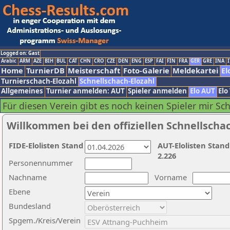
Logged on: Gast
Arabic
ARM
AZE
BIH
BUL
CAT
CHN
CRO
CZE
DEN
ENG
ESP
FAI
FIN
FRA
GER
GRE
INA
I
Home
TurnierDB
Meisterschaft
Foto-Galerie
Meldekartei
El
Turnierschach-Elozahl
Schnellschach-Elozahl
Allgemeines
Turnier anmelden: AUT
Spieler anmelden
Elo AUT
Elo
Für diesen Verein gibt es noch keinen Spieler mir Sc
Willkommen bei den offiziellen Schnellscha
FIDE-Elolisten Stand
AUT-Elolisten Stand
2.226
Personennummer
Nachname
Vorname
Ebene
Bundesland
Spgem./Kreis/Verein