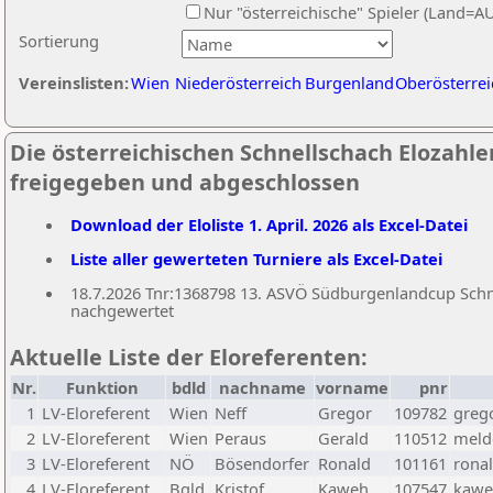
Nur "österreichische" Spieler (Land=A
Sortierung
Vereinslisten:
Wien
Niederösterreich
Burgenland
Oberösterrei
Die österreichischen Schnellschach Elozahlen
freigegeben und abgeschlossen
Download der Eloliste 1. April. 2026 als Excel-Datei
Liste aller gewerteten Turniere als Excel-Datei
18.7.2026 Tnr:1368798 13. ASVÖ Südburgenlandcup Schnel
nachgewertet
Aktuelle Liste der Eloreferenten:
Nr.
Funktion
bdld
nachname
vorname
pnr
1
LV-Eloreferent
Wien
Neff
Gregor
109782
greg
2
LV-Eloreferent
Wien
Peraus
Gerald
110512
melde
3
LV-Eloreferent
NÖ
Bösendorfer
Ronald
101161
rona
4
LV-Eloreferent
Bgld
Kristof
Kaweh
107547
kawe