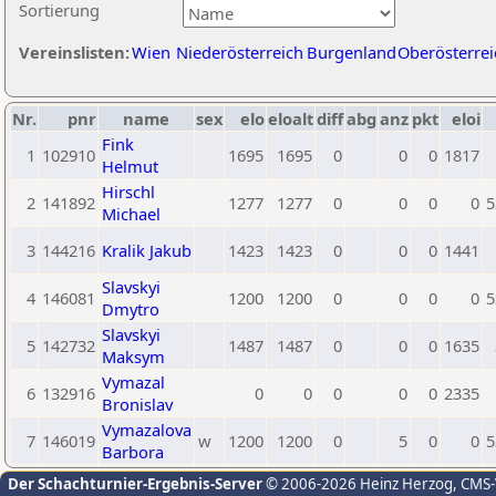
Sortierung
Vereinslisten:
Wien
Niederösterreich
Burgenland
Oberösterrei
Nr.
pnr
name
sex
elo
eloalt
diff
abg
anz
pkt
eloi
Fink
1
102910
1695
1695
0
0
0
1817
Helmut
Hirschl
2
141892
1277
1277
0
0
0
0
5
Michael
3
144216
Kralik Jakub
1423
1423
0
0
0
1441
Slavskyi
4
146081
1200
1200
0
0
0
0
5
Dmytro
Slavskyi
5
142732
1487
1487
0
0
0
1635
Maksym
Vymazal
6
132916
0
0
0
0
0
2335
Bronislav
Vymazalova
7
146019
w
1200
1200
0
5
0
0
5
Barbora
Der Schachturnier-Ergebnis-Server
© 2006-2026 Heinz Herzog
, CMS