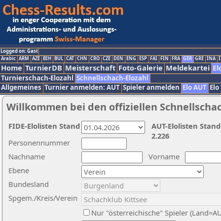
Logged on: Gast
Arabic
ARM
AZE
BIH
BUL
CAT
CHN
CRO
CZE
DEN
ENG
ESP
FAI
FIN
FRA
GER
GRE
INA
I
Home
TurnierDB
Meisterschaft
Foto-Galerie
Meldekartei
El
Turnierschach-Elozahl
Schnellschach-Elozahl
Allgemeines
Turnier anmelden: AUT
Spieler anmelden
Elo AUT
Elo
Willkommen bei den offiziellen Schnellscha
FIDE-Elolisten Stand
AUT-Elolisten Stand
2.226
Personennummer
Nachname
Vorname
Ebene
Bundesland
Spgem./Kreis/Verein
Nur "österreichische" Spieler (Land=A