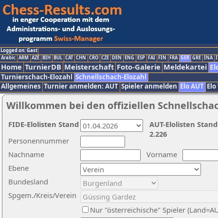
Logged on: Gast
Arabic
ARM
AZE
BIH
BUL
CAT
CHN
CRO
CZE
DEN
ENG
ESP
FAI
FIN
FRA
GER
GRE
INA
I
Home
TurnierDB
Meisterschaft
Foto-Galerie
Meldekartei
El
Turnierschach-Elozahl
Schnellschach-Elozahl
Allgemeines
Turnier anmelden: AUT
Spieler anmelden
Elo AUT
Elo
Willkommen bei den offiziellen Schnellscha
FIDE-Elolisten Stand
AUT-Elolisten Stand
2.226
Personennummer
Nachname
Vorname
Ebene
Bundesland
Spgem./Kreis/Verein
Nur "österreichische" Spieler (Land=A