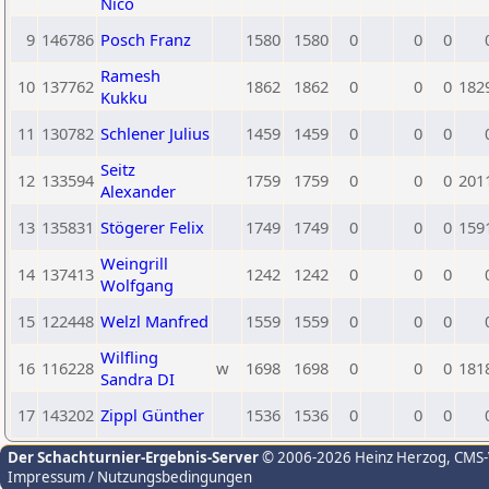
Nico
9
146786
Posch Franz
1580
1580
0
0
0
Ramesh
10
137762
1862
1862
0
0
0
182
Kukku
11
130782
Schlener Julius
1459
1459
0
0
0
Seitz
12
133594
1759
1759
0
0
0
201
Alexander
13
135831
Stögerer Felix
1749
1749
0
0
0
159
Weingrill
14
137413
1242
1242
0
0
0
Wolfgang
15
122448
Welzl Manfred
1559
1559
0
0
0
Wilfling
16
116228
w
1698
1698
0
0
0
181
Sandra DI
17
143202
Zippl Günther
1536
1536
0
0
0
Der Schachturnier-Ergebnis-Server
© 2006-2026 Heinz Herzog
, CMS
Impressum / Nutzungsbedingungen