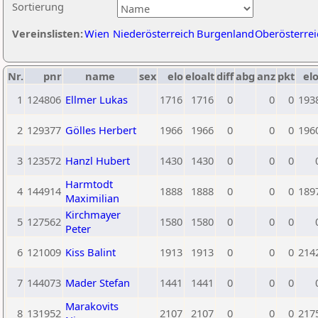
Sortierung
Vereinslisten:
Wien
Niederösterreich
Burgenland
Oberösterrei
Nr.
pnr
name
sex
elo
eloalt
diff
abg
anz
pkt
elo
1
124806
Ellmer Lukas
1716
1716
0
0
0
193
2
129377
Gölles Herbert
1966
1966
0
0
0
196
3
123572
Hanzl Hubert
1430
1430
0
0
0
Harmtodt
4
144914
1888
1888
0
0
0
189
Maximilian
Kirchmayer
5
127562
1580
1580
0
0
0
Peter
6
121009
Kiss Balint
1913
1913
0
0
0
214
7
144073
Mader Stefan
1441
1441
0
0
0
Marakovits
8
131952
2107
2107
0
0
0
217