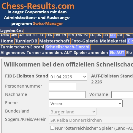
Logged on: Gast
Arabic
ARM
AZE
BIH
BUL
CAT
CHN
CRO
CZE
DEN
ENG
ESP
FAI
FIN
FRA
GER
GRE
INA
I
Home
TurnierDB
Meisterschaft
Foto-Galerie
Meldekartei
El
Turnierschach-Elozahl
Schnellschach-Elozahl
Allgemeines
Turnier anmelden: AUT
Spieler anmelden
Elo AUT
Elo
Willkommen bei den offiziellen Schnellscha
FIDE-Elolisten Stand
AUT-Elolisten Stand
2.226
Personennummer
Nachname
Vorname
Ebene
Bundesland
Spgem./Kreis/Verein
Nur "österreichische" Spieler (Land=A