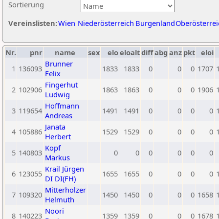
Sortierung
Vereinslisten:
Wien
Niederösterreich
Burgenland
Oberösterrei
Nr.
pnr
name
sex
elo
eloalt
diff
abg
anz
pkt
eloi
Brunner
1
136093
1833
1833
0
0
0
1707
Felix
Fingerhut
2
102906
1863
1863
0
0
0
1906
Ludwig
Hoffmann
3
119654
1491
1491
0
0
0
0
Andreas
Janata
4
105886
1529
1529
0
0
0
0
Herbert
Kopf
5
140803
0
0
0
0
0
0
Markus
Krail Jürgen
6
123055
1655
1655
0
0
0
0
DI DI(FH)
Mitterholzer
7
109320
1450
1450
0
0
0
1658
Helmuth
Noori
8
140223
1359
1359
0
0
0
1678