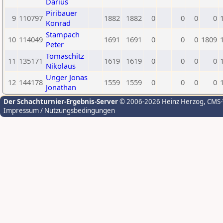
Darius
Piribauer
9
110797
1882
1882
0
0
0
0
Konrad
Stampach
10
114049
1691
1691
0
0
0
1809
Peter
Tomaschitz
11
135171
1619
1619
0
0
0
0
Nikolaus
Unger Jonas
12
144178
1559
1559
0
0
0
0
Jonathan
Der Schachturnier-Ergebnis-Server
© 2006-2026 Heinz Herzog
, CMS
Impressum / Nutzungsbedingungen