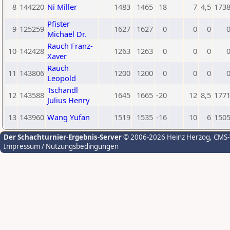
8
144220
Ni Miller
1483
1465
18
7
4,5
173
Pfister
9
125259
1627
1627
0
0
0
Michael Dr.
Rauch Franz-
10
142428
1263
1263
0
0
0
Xaver
Rauch
11
143806
1200
1200
0
0
0
Leopold
Tschandl
12
143588
1645
1665
-20
12
8,5
177
Julius Henry
13
143960
Wang Yufan
1519
1535
-16
10
6
150
Der Schachturnier-Ergebnis-Server
© 2006-2026 Heinz Herzog
, CMS
Impressum / Nutzungsbedingungen