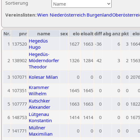
Sortierung
Vereinslisten:
Wien
Niederösterreich
Burgenland
Oberösterrei
Nr.
pnr
name
sex
elo
eloalt
diff
abg
anz
pkt
elo
Hegedüs
1
137520
1627
1663
-36
6
3
166
Hugo
Hegedüs-
2
138902
Möderndorfer
1326
1284
42
3
2
156
Theodor
3
107071
Kolesar Milan
0
0
0
0
0
207
Krammer
4
107351
1645
1645
0
0
0
Wilhelm
Kutschker
5
107777
1663
1663
0
0
0
182
Alexander
Lütgenau
6
148753
1414
1414
0
0
0
167
Konstantin
Müllner
7
141771
0
0
0
0
0
Maximilian