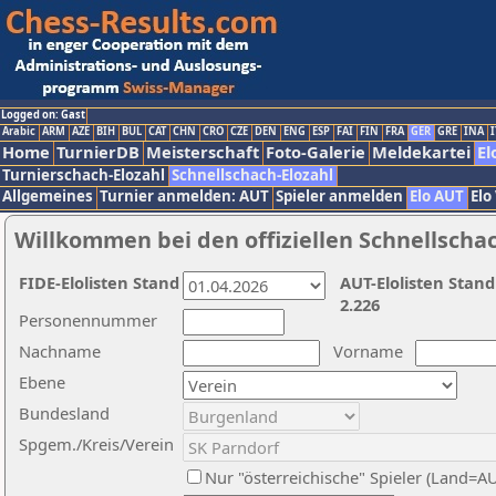
Logged on: Gast
Arabic
ARM
AZE
BIH
BUL
CAT
CHN
CRO
CZE
DEN
ENG
ESP
FAI
FIN
FRA
GER
GRE
INA
I
Home
TurnierDB
Meisterschaft
Foto-Galerie
Meldekartei
El
Turnierschach-Elozahl
Schnellschach-Elozahl
Allgemeines
Turnier anmelden: AUT
Spieler anmelden
Elo AUT
Elo
Willkommen bei den offiziellen Schnellscha
FIDE-Elolisten Stand
AUT-Elolisten Stand
2.226
Personennummer
Nachname
Vorname
Ebene
Bundesland
Spgem./Kreis/Verein
Nur "österreichische" Spieler (Land=A