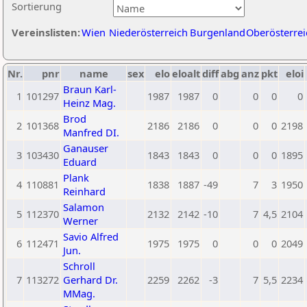
Sortierung
Vereinslisten:
Wien
Niederösterreich
Burgenland
Oberösterrei
Nr.
pnr
name
sex
elo
eloalt
diff
abg
anz
pkt
eloi
Braun Karl-
1
101297
1987
1987
0
0
0
0
Heinz Mag.
Brod
2
101368
2186
2186
0
0
0
2198
Manfred DI.
Ganauser
3
103430
1843
1843
0
0
0
1895
Eduard
Plank
4
110881
1838
1887
-49
7
3
1950
Reinhard
Salamon
5
112370
2132
2142
-10
7
4,5
2104
Werner
Savio Alfred
6
112471
1975
1975
0
0
0
2049
Jun.
Schroll
7
113272
Gerhard Dr.
2259
2262
-3
7
5,5
2234
MMag.