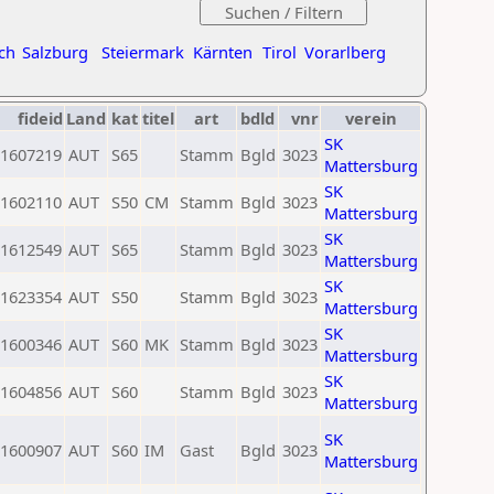
ch
Salzburg
Steiermark
Kärnten
Tirol
Vorarlberg
fideid
Land
kat
titel
art
bdld
vnr
verein
SK
1607219
AUT
S65
Stamm
Bgld
3023
Mattersburg
SK
1602110
AUT
S50
CM
Stamm
Bgld
3023
Mattersburg
SK
1612549
AUT
S65
Stamm
Bgld
3023
Mattersburg
SK
1623354
AUT
S50
Stamm
Bgld
3023
Mattersburg
SK
1600346
AUT
S60
MK
Stamm
Bgld
3023
Mattersburg
SK
1604856
AUT
S60
Stamm
Bgld
3023
Mattersburg
SK
1600907
AUT
S60
IM
Gast
Bgld
3023
Mattersburg