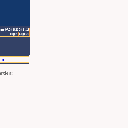
ime 07.08.2026 08:21:29
Login
Logout
artien: