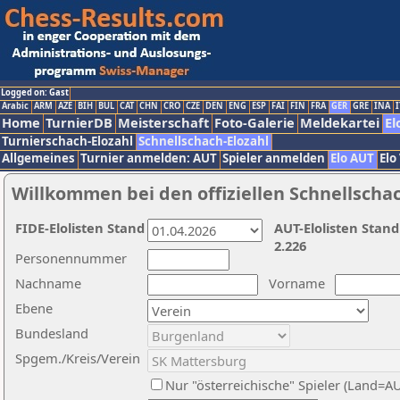
Logged on: Gast
Arabic
ARM
AZE
BIH
BUL
CAT
CHN
CRO
CZE
DEN
ENG
ESP
FAI
FIN
FRA
GER
GRE
INA
I
Home
TurnierDB
Meisterschaft
Foto-Galerie
Meldekartei
El
Turnierschach-Elozahl
Schnellschach-Elozahl
Allgemeines
Turnier anmelden: AUT
Spieler anmelden
Elo AUT
Elo
Willkommen bei den offiziellen Schnellscha
FIDE-Elolisten Stand
AUT-Elolisten Stand
2.226
Personennummer
Nachname
Vorname
Ebene
Bundesland
Spgem./Kreis/Verein
Nur "österreichische" Spieler (Land=A