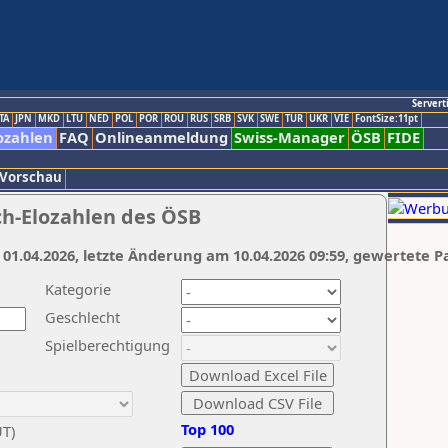
Servert
TA
JPN
MKD
LTU
NED
POL
POR
ROU
RUS
SRB
SVK
SWE
TUR
UKR
VIE
FontSize:11pt
ozahlen
FAQ
Onlineanmeldung
Swiss-Manager
ÖSB
FIDE
 Vorschau
ch-Elozahlen des ÖSB
 01.04.2026, letzte Änderung am 10.04.2026 09:59, gewertete P
Kategorie
Geschlecht
Spielberechtigung
Top 100
UT)