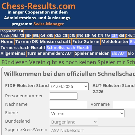
Logged on: Gast
Arabic
ARM
AZE
BIH
BUL
CAT
CHN
CRO
CZE
DEN
ENG
ESP
FAI
FIN
FRA
GER
GRE
INA
I
Home
TurnierDB
Meisterschaft
Foto-Galerie
Meldekartei
El
Turnierschach-Elozahl
Schnellschach-Elozahl
Allgemeines
Turnier anmelden: AUT
Spieler anmelden
Elo AUT
Elo
Für diesen Verein gibt es noch keinen Spieler mir Sc
Willkommen bei den offiziellen Schnellscha
FIDE-Elolisten Stand
AUT-Elolisten Stand
2.226
Personennummer
Nachname
Vorname
Ebene
Bundesland
Spgem./Kreis/Verein