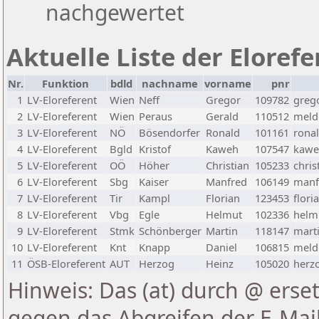
nachgewertet
Aktuelle Liste der Eloref
Nr.
Funktion
bdld
nachname
vorname
pnr
1
LV-Eloreferent
Wien
Neff
Gregor
109782
greg
2
LV-Eloreferent
Wien
Peraus
Gerald
110512
melde
3
LV-Eloreferent
NÖ
Bösendorfer
Ronald
101161
rona
4
LV-Eloreferent
Bgld
Kristof
Kaweh
107547
kawe
5
LV-Eloreferent
OÖ
Höher
Christian
105233
chris
6
LV-Eloreferent
Sbg
Kaiser
Manfred
106149
manf
7
LV-Eloreferent
Tir
Kampl
Florian
123453
flori
8
LV-Eloreferent
Vbg
Egle
Helmut
102336
helmu
9
LV-Eloreferent
Stmk
Schönberger
Martin
118147
marti
10
LV-Eloreferent
Knt
Knapp
Daniel
106815
melde
11
ÖSB-Eloreferent
AUT
Herzog
Heinz
105020
herzo
Hinweis: Das (at) durch @ erset
gegen das Abgreifen der E-Ma