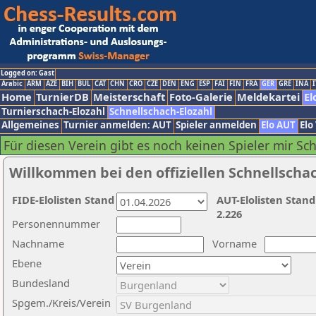
Logged on: Gast
Arabic
ARM
AZE
BIH
BUL
CAT
CHN
CRO
CZE
DEN
ENG
ESP
FAI
FIN
FRA
GER
GRE
INA
I
Home
TurnierDB
Meisterschaft
Foto-Galerie
Meldekartei
El
Turnierschach-Elozahl
Schnellschach-Elozahl
Allgemeines
Turnier anmelden: AUT
Spieler anmelden
Elo AUT
Elo
Für diesen Verein gibt es noch keinen Spieler mir Sc
Willkommen bei den offiziellen Schnellscha
FIDE-Elolisten Stand
AUT-Elolisten Stand
2.226
Personennummer
Nachname
Vorname
Ebene
Bundesland
Spgem./Kreis/Verein