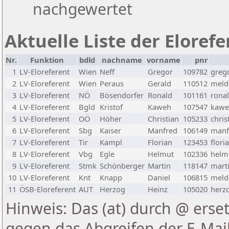
nachgewertet
Aktuelle Liste der Eloref
Nr.
Funktion
bdld
nachname
vorname
pnr
1
LV-Eloreferent
Wien
Neff
Gregor
109782
greg
2
LV-Eloreferent
Wien
Peraus
Gerald
110512
melde
3
LV-Eloreferent
NÖ
Bösendorfer
Ronald
101161
rona
4
LV-Eloreferent
Bgld
Kristof
Kaweh
107547
kawe
5
LV-Eloreferent
OÖ
Höher
Christian
105233
chris
6
LV-Eloreferent
Sbg
Kaiser
Manfred
106149
manf
7
LV-Eloreferent
Tir
Kampl
Florian
123453
flori
8
LV-Eloreferent
Vbg
Egle
Helmut
102336
helmu
9
LV-Eloreferent
Stmk
Schönberger
Martin
118147
marti
10
LV-Eloreferent
Knt
Knapp
Daniel
106815
melde
11
ÖSB-Eloreferent
AUT
Herzog
Heinz
105020
herzo
Hinweis: Das (at) durch @ erset
gegen das Abgreifen der E-Ma