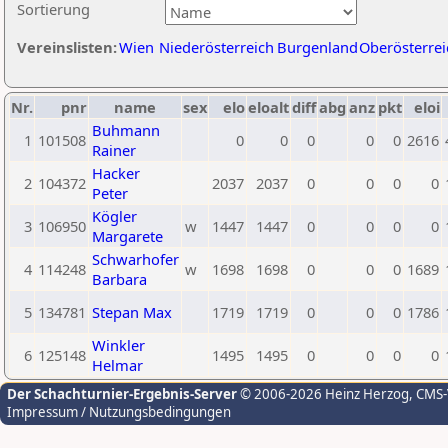
Sortierung
Vereinslisten:
Wien
Niederösterreich
Burgenland
Oberösterrei
Nr.
pnr
name
sex
elo
eloalt
diff
abg
anz
pkt
eloi
Buhmann
1
101508
0
0
0
0
0
2616
Rainer
Hacker
2
104372
2037
2037
0
0
0
0
Peter
Kögler
3
106950
w
1447
1447
0
0
0
0
Margarete
Schwarhofer
4
114248
w
1698
1698
0
0
0
1689
Barbara
5
134781
Stepan Max
1719
1719
0
0
0
1786
Winkler
6
125148
1495
1495
0
0
0
0
Helmar
Der Schachturnier-Ergebnis-Server
© 2006-2026 Heinz Herzog
, CMS
Impressum / Nutzungsbedingungen