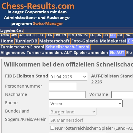
Logged on: Gast
Arabic
ARM
AZE
BIH
BUL
CAT
CHN
CRO
CZE
DEN
ENG
ESP
FAI
FIN
FRA
GER
GRE
INA
I
Home
TurnierDB
Meisterschaft
Foto-Galerie
Meldekartei
El
Turnierschach-Elozahl
Schnellschach-Elozahl
Allgemeines
Turnier anmelden: AUT
Spieler anmelden
Elo AUT
Elo
Willkommen bei den offiziellen Schnellscha
FIDE-Elolisten Stand
AUT-Elolisten Stand
2.226
Personennummer
Nachname
Vorname
Ebene
Bundesland
Spgem./Kreis/Verein
Nur "österreichische" Spieler (Land=A