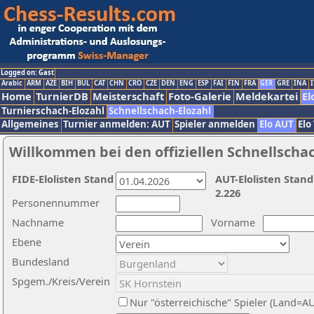
Logged on: Gast
Arabic
ARM
AZE
BIH
BUL
CAT
CHN
CRO
CZE
DEN
ENG
ESP
FAI
FIN
FRA
GER
GRE
INA
I
Home
TurnierDB
Meisterschaft
Foto-Galerie
Meldekartei
El
Turnierschach-Elozahl
Schnellschach-Elozahl
Allgemeines
Turnier anmelden: AUT
Spieler anmelden
Elo AUT
Elo
Willkommen bei den offiziellen Schnellscha
FIDE-Elolisten Stand
AUT-Elolisten Stand
2.226
Personennummer
Nachname
Vorname
Ebene
Bundesland
Spgem./Kreis/Verein
Nur "österreichische" Spieler (Land=A