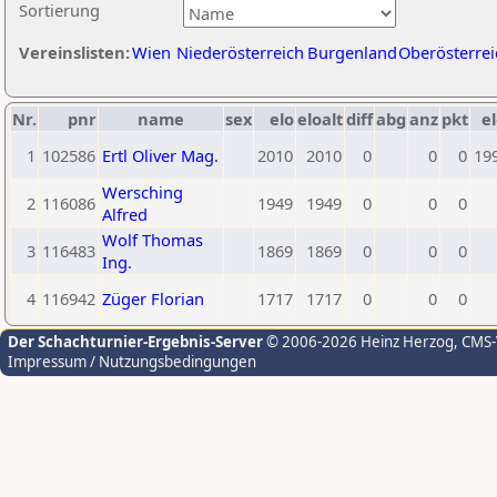
Sortierung
Vereinslisten:
Wien
Niederösterreich
Burgenland
Oberösterrei
Nr.
pnr
name
sex
elo
eloalt
diff
abg
anz
pkt
el
1
102586
Ertl Oliver Mag.
2010
2010
0
0
0
19
Wersching
2
116086
1949
1949
0
0
0
Alfred
Wolf Thomas
3
116483
1869
1869
0
0
0
Ing.
4
116942
Züger Florian
1717
1717
0
0
0
Der Schachturnier-Ergebnis-Server
© 2006-2026 Heinz Herzog
, CMS
Impressum / Nutzungsbedingungen