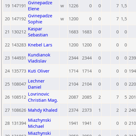
Gvinepadze
19
147191
w
1226
0
0
7
1,5
Elene
Gvinepadze
20
147192
w
1200
0
0
7
1,5
Sophie
Kaspar
21
130212
1683
1683
0
0
0
Sebastian
22
143283
Knebel Lars
1200
1200
0
0
0
Kundianok
23
144931
2344
2344
0
0
0
239
Vladislav
24
135773
Kuti Oliver
1714
1714
0
0
0
194
Lechner
25
108047
2104
2104
0
0
0
220
Daniel
Lovrinovic
26
108512
2087
2085
2
7
5
201
Christian Mag.
27
108626
Mahdy Khaled
2374
2373
1
2
2
240
Miazhynski
28
131394
1941
1941
0
0
0
210
Michael
Miazhynski