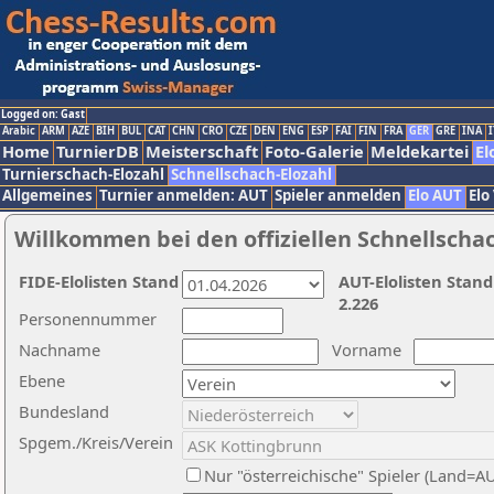
Logged on: Gast
Arabic
ARM
AZE
BIH
BUL
CAT
CHN
CRO
CZE
DEN
ENG
ESP
FAI
FIN
FRA
GER
GRE
INA
I
Home
TurnierDB
Meisterschaft
Foto-Galerie
Meldekartei
El
Turnierschach-Elozahl
Schnellschach-Elozahl
Allgemeines
Turnier anmelden: AUT
Spieler anmelden
Elo AUT
Elo
Willkommen bei den offiziellen Schnellscha
FIDE-Elolisten Stand
AUT-Elolisten Stand
2.226
Personennummer
Nachname
Vorname
Ebene
Bundesland
Spgem./Kreis/Verein
Nur "österreichische" Spieler (Land=A