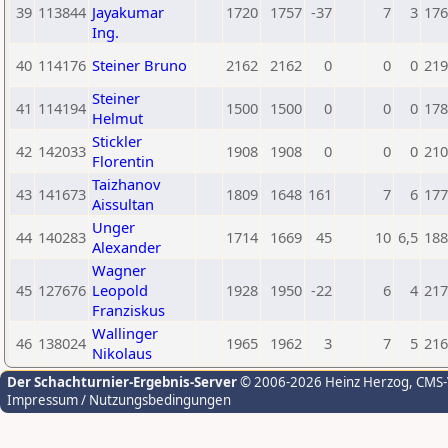
39
113844
Jayakumar
1720
1757
-37
7
3
176
Ing.
40
114176
Steiner Bruno
2162
2162
0
0
0
219
Steiner
41
114194
1500
1500
0
0
0
178
Helmut
Stickler
42
142033
1908
1908
0
0
0
210
Florentin
Taizhanov
43
141673
1809
1648
161
7
6
177
Aissultan
Unger
44
140283
1714
1669
45
10
6,5
188
Alexander
Wagner
45
127676
Leopold
1928
1950
-22
6
4
217
Franziskus
Wallinger
46
138024
1965
1962
3
7
5
216
Nikolaus
Der Schachturnier-Ergebnis-Server
© 2006-2026 Heinz Herzog
, CMS
Impressum / Nutzungsbedingungen