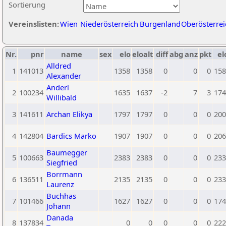
Sortierung
Vereinslisten:
Wien
Niederösterreich
Burgenland
Oberösterrei
Nr.
pnr
name
sex
elo
eloalt
diff
abg
anz
pkt
el
Alldred
1
141013
1358
1358
0
0
0
158
Alexander
Anderl
2
100234
1635
1637
-2
7
3
174
Willibald
3
141611
Archan Elikya
1797
1797
0
0
0
200
4
142804
Bardics Marko
1907
1907
0
0
0
206
Baumegger
5
100663
2383
2383
0
0
0
233
Siegfried
Borrmann
6
136511
2135
2135
0
0
0
233
Laurenz
Buchhas
7
101466
1627
1627
0
0
0
174
Johann
Danada
8
137834
0
0
0
0
0
222