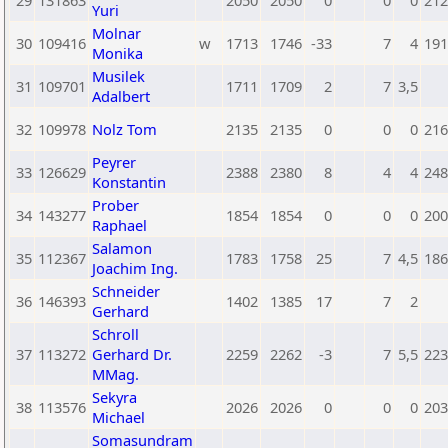
29
131863
2050
2050
0
0
0
212
Yuri
Molnar
30
109416
w
1713
1746
-33
7
4
191
Monika
Musilek
31
109701
1711
1709
2
7
3,5
Adalbert
32
109978
Nolz Tom
2135
2135
0
0
0
216
Peyrer
33
126629
2388
2380
8
4
4
248
Konstantin
Prober
34
143277
1854
1854
0
0
0
200
Raphael
Salamon
35
112367
1783
1758
25
7
4,5
186
Joachim Ing.
Schneider
36
146393
1402
1385
17
7
2
Gerhard
Schroll
37
113272
Gerhard Dr.
2259
2262
-3
7
5,5
223
MMag.
Sekyra
38
113576
2026
2026
0
0
0
203
Michael
Somasundram