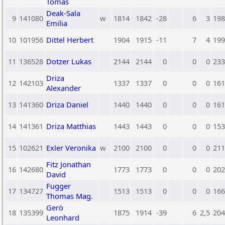
Tomas
Deak-Sala
9
141080
w
1814
1842
-28
6
3
198
Emilia
10
101956
Dittel Herbert
1904
1915
-11
7
4
199
11
136528
Dotzer Lukas
2144
2144
0
0
0
233
Driza
12
142103
1337
1337
0
0
0
161
Alexander
13
141360
Driza Daniel
1440
1440
0
0
0
161
14
141361
Driza Matthias
1443
1443
0
0
0
153
15
102621
Exler Veronika
w
2100
2100
0
0
0
211
Fitz Jonathan
16
142680
1773
1773
0
0
0
202
David
Fugger
17
134727
1513
1513
0
0
0
166
Thomas Mag.
Gerö
18
135399
1875
1914
-39
6
2,5
204
Leonhard