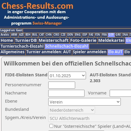
Logged on: Gast
Arabic
ARM
AZE
BIH
BUL
CAT
CHN
CRO
CZE
DEN
ENG
ESP
FAI
FIN
FRA
GER
GRE
INA
I
Home
TurnierDB
Meisterschaft
Foto-Galerie
Meldekartei
El
Turnierschach-Elozahl
Schnellschach-Elozahl
Allgemeines
Turnier anmelden: AUT
Spieler anmelden
Elo AUT
Elo
Willkommen bei den offiziellen Schnellscha
FIDE-Elolisten Stand
AUT-Elolisten Stand
2.303
Personennummer
Nachname
Vorname
Ebene
Bundesland
Spgem./Kreis/Verein
Nur "österreichische" Spieler (Land=A