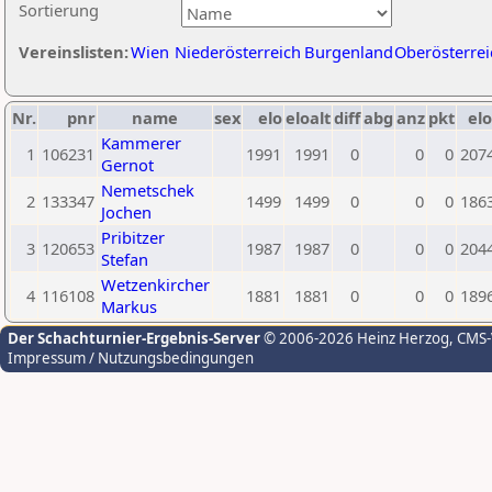
Sortierung
Vereinslisten:
Wien
Niederösterreich
Burgenland
Oberösterrei
Nr.
pnr
name
sex
elo
eloalt
diff
abg
anz
pkt
elo
Kammerer
1
106231
1991
1991
0
0
0
207
Gernot
Nemetschek
2
133347
1499
1499
0
0
0
186
Jochen
Pribitzer
3
120653
1987
1987
0
0
0
204
Stefan
Wetzenkircher
4
116108
1881
1881
0
0
0
189
Markus
Der Schachturnier-Ergebnis-Server
© 2006-2026 Heinz Herzog
, CMS
Impressum / Nutzungsbedingungen