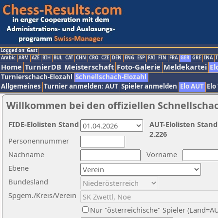
Logged on: Gast
Arabic
ARM
AZE
BIH
BUL
CAT
CHN
CRO
CZE
DEN
ENG
ESP
FAI
FIN
FRA
GER
GRE
INA
I
Home
TurnierDB
Meisterschaft
Foto-Galerie
Meldekartei
El
Turnierschach-Elozahl
Schnellschach-Elozahl
Allgemeines
Turnier anmelden: AUT
Spieler anmelden
Elo AUT
Elo
Willkommen bei den offiziellen Schnellscha
FIDE-Elolisten Stand
AUT-Elolisten Stand
2.226
Personennummer
Nachname
Vorname
Ebene
Bundesland
Spgem./Kreis/Verein
Nur "österreichische" Spieler (Land=A