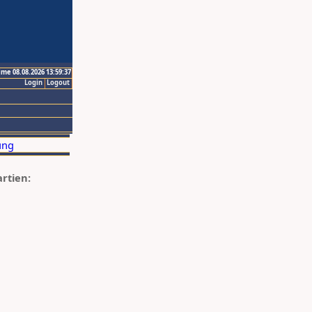
ime 08.08.2026 13:59:37
Login
Logout
artien: