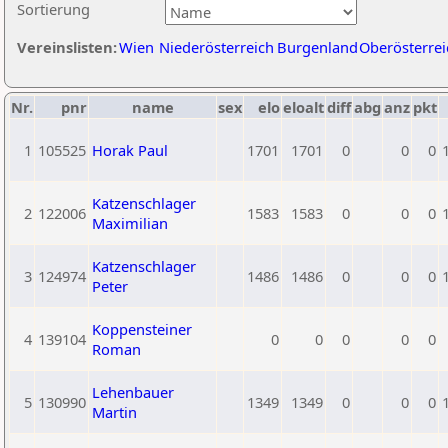
Sortierung
Vereinslisten:
Wien
Niederösterreich
Burgenland
Oberösterrei
Nr.
pnr
name
sex
elo
eloalt
diff
abg
anz
pkt
1
105525
Horak Paul
1701
1701
0
0
0
Katzenschlager
2
122006
1583
1583
0
0
0
Maximilian
Katzenschlager
3
124974
1486
1486
0
0
0
Peter
Koppensteiner
4
139104
0
0
0
0
0
Roman
Lehenbauer
5
130990
1349
1349
0
0
0
Martin