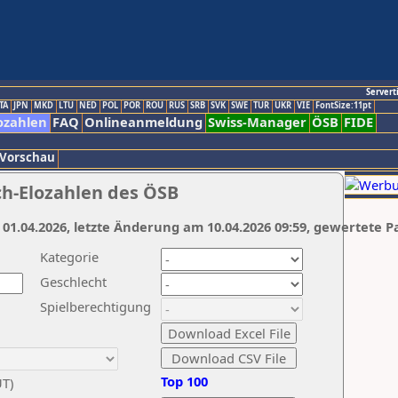
Servert
TA
JPN
MKD
LTU
NED
POL
POR
ROU
RUS
SRB
SVK
SWE
TUR
UKR
VIE
FontSize:11pt
ozahlen
FAQ
Onlineanmeldung
Swiss-Manager
ÖSB
FIDE
 Vorschau
ch-Elozahlen des ÖSB
 01.04.2026, letzte Änderung am 10.04.2026 09:59, gewertete P
Kategorie
Geschlecht
Spielberechtigung
Top 100
UT)