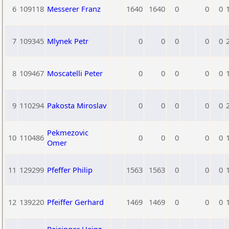
6
109118
Messerer Franz
1640
1640
0
0
0
7
109345
Mlynek Petr
0
0
0
0
0
8
109467
Moscatelli Peter
0
0
0
0
0
9
110294
Pakosta Miroslav
0
0
0
0
0
Pekmezovic
10
110486
0
0
0
0
0
Omer
11
129299
Pfeffer Philip
1563
1563
0
0
0
12
139220
Pfeiffer Gerhard
1469
1469
0
0
0