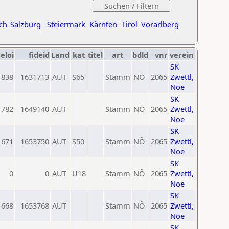
ch
Salzburg
Steiermark
Kärnten
Tirol
Vorarlberg
eloi
fideid
Land
kat
titel
art
bdld
vnr
verein
SK
1838
1631713
AUT
S65
Stamm
NÖ
2065
Zwettl,
Noe
SK
1782
1649140
AUT
Stamm
NÖ
2065
Zwettl,
Noe
SK
1671
1653750
AUT
S50
Stamm
NÖ
2065
Zwettl,
Noe
SK
0
0
AUT
U18
Stamm
NÖ
2065
Zwettl,
Noe
SK
1668
1653768
AUT
Stamm
NÖ
2065
Zwettl,
Noe
SK