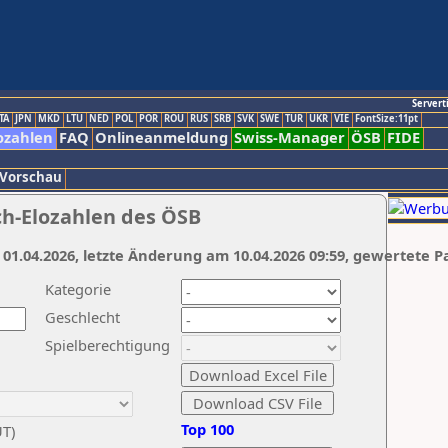
Servert
TA
JPN
MKD
LTU
NED
POL
POR
ROU
RUS
SRB
SVK
SWE
TUR
UKR
VIE
FontSize:11pt
ozahlen
FAQ
Onlineanmeldung
Swiss-Manager
ÖSB
FIDE
 Vorschau
ch-Elozahlen des ÖSB
 01.04.2026, letzte Änderung am 10.04.2026 09:59, gewertete P
Kategorie
Geschlecht
Spielberechtigung
Top 100
UT)