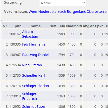
Sortierung
Vereinslisten:
Wien
Niederösterreich
Burgenland
Oberösterrei
Nr.
pnr
name
sex
elo
eloalt
diff
abg
anz
pkt
e
Allram
1
100162
1909
1909
0
0
0
19
Sebastian
2
130336
Fidi Hermann
1450
1450
0
0
0
17
3
138967
Pausweg Daniel
1794
1794
0
0
0
19
4
125534
Ringl Stefan
1430
1430
0
0
0
5
112735
Schiedler Karl
1559
1559
0
0
0
17
6
120716
Schlager Florian
1834
1834
0
0
0
18
Schlager
7
123019
1363
1363
0
0
0
Friedrich
8
112952
Schmidt Egon
1806
1806
0
0
0
18