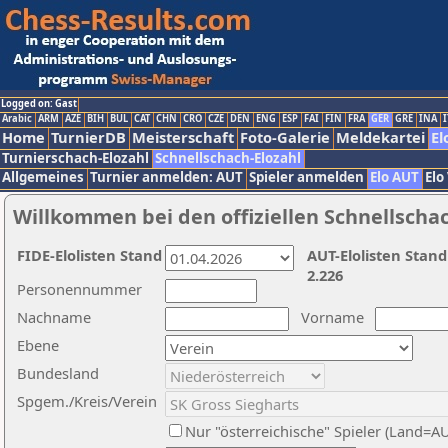
Logged on: Gast
Arabic
ARM
AZE
BIH
BUL
CAT
CHN
CRO
CZE
DEN
ENG
ESP
FAI
FIN
FRA
GER
GRE
INA
I
Home
TurnierDB
Meisterschaft
Foto-Galerie
Meldekartei
El
Turnierschach-Elozahl
Schnellschach-Elozahl
Allgemeines
Turnier anmelden: AUT
Spieler anmelden
Elo AUT
Elo
Willkommen bei den offiziellen Schnellscha
FIDE-Elolisten Stand
AUT-Elolisten Stand
2.226
Personennummer
Nachname
Vorname
Ebene
Bundesland
Spgem./Kreis/Verein
Nur "österreichische" Spieler (Land=A