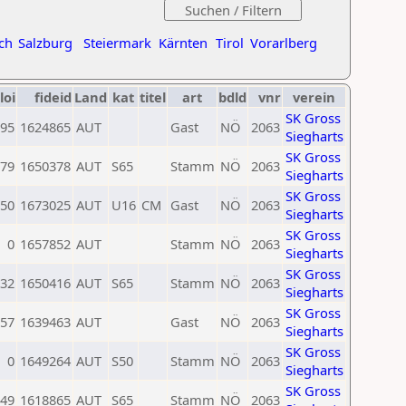
ch
Salzburg
Steiermark
Kärnten
Tirol
Vorarlberg
loi
fideid
Land
kat
titel
art
bdld
vnr
verein
SK Gross
95
1624865
AUT
Gast
NÖ
2063
Siegharts
SK Gross
79
1650378
AUT
S65
Stamm
NÖ
2063
Siegharts
SK Gross
50
1673025
AUT
U16
CM
Gast
NÖ
2063
Siegharts
SK Gross
0
1657852
AUT
Stamm
NÖ
2063
Siegharts
SK Gross
32
1650416
AUT
S65
Stamm
NÖ
2063
Siegharts
SK Gross
57
1639463
AUT
Gast
NÖ
2063
Siegharts
SK Gross
0
1649264
AUT
S50
Stamm
NÖ
2063
Siegharts
SK Gross
49
1618865
AUT
S65
Stamm
NÖ
2063