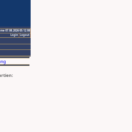
ime 07.08.2026 05:12:08
Login
Logout
artien: