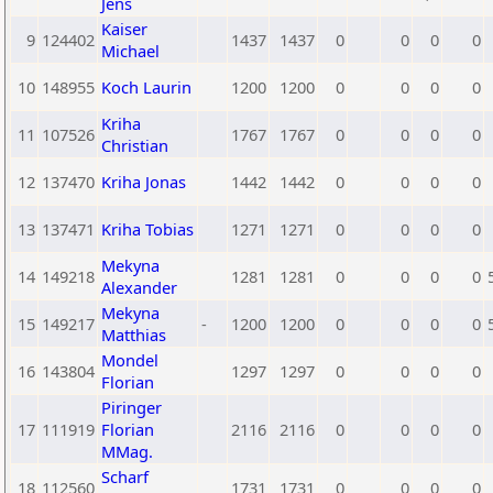
Jens
Kaiser
9
124402
1437
1437
0
0
0
0
Michael
10
148955
Koch Laurin
1200
1200
0
0
0
0
Kriha
11
107526
1767
1767
0
0
0
0
Christian
12
137470
Kriha Jonas
1442
1442
0
0
0
0
13
137471
Kriha Tobias
1271
1271
0
0
0
0
Mekyna
14
149218
1281
1281
0
0
0
0
Alexander
Mekyna
15
149217
-
1200
1200
0
0
0
0
Matthias
Mondel
16
143804
1297
1297
0
0
0
0
Florian
Piringer
17
111919
Florian
2116
2116
0
0
0
0
MMag.
Scharf
18
112560
1731
1731
0
0
0
0