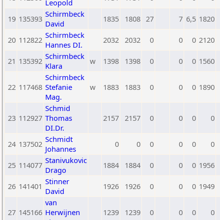
Leopold
Schirmbeck
19
135393
1835
1808
27
7
6,5
1820
David
Schirmbeck
20
112822
2032
2032
0
0
0
2120
Hannes DI.
Schirmbeck
21
135392
w
1398
1398
0
0
0
1560
Klara
Schirmbeck
22
117468
Stefanie
w
1883
1883
0
0
0
1890
Mag.
Schmid
23
112927
Thomas
2157
2157
0
0
0
0
DI.Dr.
Schmidt
24
137502
0
0
0
0
0
0
Johannes
Stanivukovic
25
114077
1884
1884
0
0
0
1956
Drago
Stinner
26
141401
1926
1926
0
0
0
1949
David
van
27
145166
Herwijnen
1239
1239
0
0
0
0