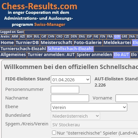
Logged on: Gast
Arabic
ARM
AZE
BIH
BUL
CAT
CHN
CRO
CZE
DEN
ENG
ESP
FAI
FIN
FRA
GER
GRE
INA
I
Home
TurnierDB
Meisterschaft
Foto-Galerie
Meldekartei
El
Turnierschach-Elozahl
Schnellschach-Elozahl
Allgemeines
Turnier anmelden: AUT
Spieler anmelden
Elo AUT
Elo
Willkommen bei den offiziellen Schnellscha
FIDE-Elolisten Stand
AUT-Elolisten Stand
2.226
Personennummer
Nachname
Vorname
Ebene
Bundesland
Spgem./Kreis/Verein
Nur "österreichische" Spieler (Land=A