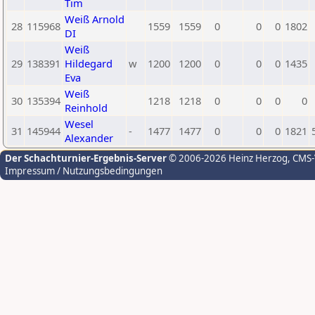
Tim
Weiß Arnold
28
115968
1559
1559
0
0
0
1802
DI
Weiß
29
138391
Hildegard
w
1200
1200
0
0
0
1435
Eva
Weiß
30
135394
1218
1218
0
0
0
0
Reinhold
Wesel
31
145944
-
1477
1477
0
0
0
1821
Alexander
Der Schachturnier-Ergebnis-Server
© 2006-2026 Heinz Herzog
, CMS
Impressum / Nutzungsbedingungen