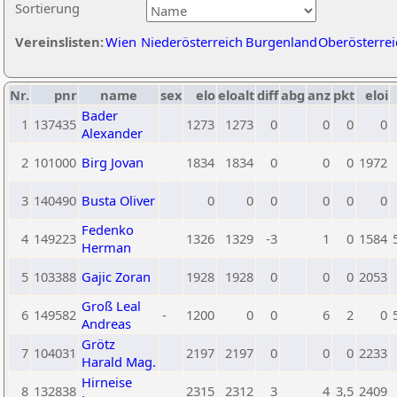
Sortierung
Vereinslisten:
Wien
Niederösterreich
Burgenland
Oberösterrei
Nr.
pnr
name
sex
elo
eloalt
diff
abg
anz
pkt
eloi
Bader
1
137435
1273
1273
0
0
0
0
Alexander
2
101000
Birg Jovan
1834
1834
0
0
0
1972
3
140490
Busta Oliver
0
0
0
0
0
0
Fedenko
4
149223
1326
1329
-3
1
0
1584
Herman
5
103388
Gajic Zoran
1928
1928
0
0
0
2053
Groß Leal
6
149582
-
1200
0
0
6
2
0
Andreas
Grötz
7
104031
2197
2197
0
0
0
2233
Harald Mag.
Hirneise
8
132838
2315
2312
3
4
3,5
2409