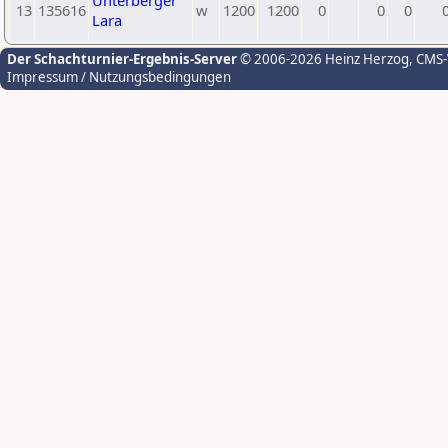
Unterberger
13
135616
w
1200
1200
0
0
0
Lara
Der Schachturnier-Ergebnis-Server
© 2006-2026 Heinz Herzog
, CMS
Impressum / Nutzungsbedingungen