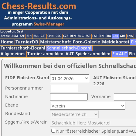
Logged on: Gast
Arabic
ARM
AZE
BIH
BUL
CAT
CHN
CRO
CZE
DEN
ENG
ESP
FAI
FIN
FRA
GER
GRE
INA
I
Home
TurnierDB
Meisterschaft
Foto-Galerie
Meldekartei
El
Turnierschach-Elozahl
Schnellschach-Elozahl
Allgemeines
Turnier anmelden: AUT
Spieler anmelden
Elo AUT
Elo
Willkommen bei den offiziellen Schnellscha
FIDE-Elolisten Stand
AUT-Elolisten Stand
2.226
Personennummer
Nachname
Vorname
Ebene
Bundesland
Spgem./Kreis/Verein
Nur "österreichische" Spieler (Land=A