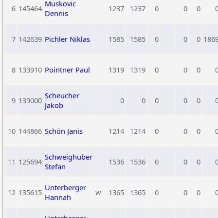
Muskovic
6
145464
1237
1237
0
0
0
Dennis
7
142639
Pichler Niklas
1585
1585
0
0
0
186
8
133910
Pointner Paul
1319
1319
0
0
0
Scheucher
9
139000
0
0
0
0
0
Jakob
10
144866
Schön Janis
1214
1214
0
0
0
Schweighuber
11
125694
1536
1536
0
0
0
Stefan
Unterberger
12
135615
w
1365
1365
0
0
0
Hannah