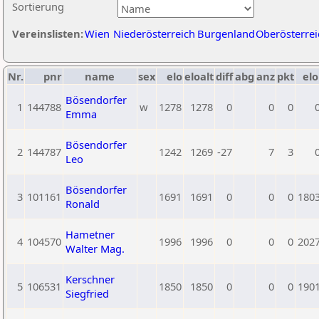
Sortierung
Vereinslisten:
Wien
Niederösterreich
Burgenland
Oberösterrei
Nr.
pnr
name
sex
elo
eloalt
diff
abg
anz
pkt
elo
Bösendorfer
1
144788
w
1278
1278
0
0
0
Emma
Bösendorfer
2
144787
1242
1269
-27
7
3
Leo
Bösendorfer
3
101161
1691
1691
0
0
0
180
Ronald
Hametner
4
104570
1996
1996
0
0
0
202
Walter Mag.
Kerschner
5
106531
1850
1850
0
0
0
190
Siegfried