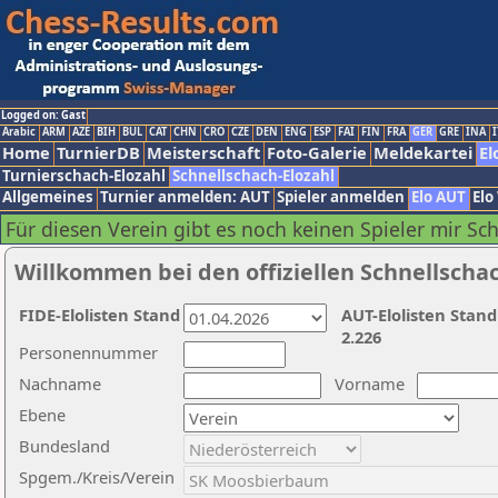
Logged on: Gast
Arabic
ARM
AZE
BIH
BUL
CAT
CHN
CRO
CZE
DEN
ENG
ESP
FAI
FIN
FRA
GER
GRE
INA
I
Home
TurnierDB
Meisterschaft
Foto-Galerie
Meldekartei
El
Turnierschach-Elozahl
Schnellschach-Elozahl
Allgemeines
Turnier anmelden: AUT
Spieler anmelden
Elo AUT
Elo
Für diesen Verein gibt es noch keinen Spieler mir Sc
Willkommen bei den offiziellen Schnellscha
FIDE-Elolisten Stand
AUT-Elolisten Stand
2.226
Personennummer
Nachname
Vorname
Ebene
Bundesland
Spgem./Kreis/Verein