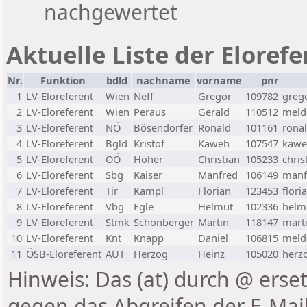
nachgewertet
Aktuelle Liste der Eloref
Nr.
Funktion
bdld
nachname
vorname
pnr
1
LV-Eloreferent
Wien
Neff
Gregor
109782
greg
2
LV-Eloreferent
Wien
Peraus
Gerald
110512
melde
3
LV-Eloreferent
NÖ
Bösendorfer
Ronald
101161
rona
4
LV-Eloreferent
Bgld
Kristof
Kaweh
107547
kawe
5
LV-Eloreferent
OÖ
Höher
Christian
105233
chris
6
LV-Eloreferent
Sbg
Kaiser
Manfred
106149
manf
7
LV-Eloreferent
Tir
Kampl
Florian
123453
flori
8
LV-Eloreferent
Vbg
Egle
Helmut
102336
helmu
9
LV-Eloreferent
Stmk
Schönberger
Martin
118147
marti
10
LV-Eloreferent
Knt
Knapp
Daniel
106815
melde
11
ÖSB-Eloreferent
AUT
Herzog
Heinz
105020
herzo
Hinweis: Das (at) durch @ erset
gegen das Abgreifen der E-Ma