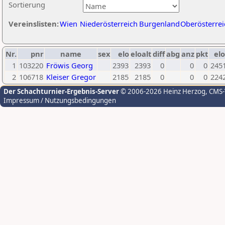
Sortierung
Vereinslisten:
Wien
Niederösterreich
Burgenland
Oberösterrei
Nr.
pnr
name
sex
elo
eloalt
diff
abg
anz
pkt
elo
1
103220
Fröwis Georg
2393
2393
0
0
0
245
2
106718
Kleiser Gregor
2185
2185
0
0
0
224
Der Schachturnier-Ergebnis-Server
© 2006-2026 Heinz Herzog
, CMS
Impressum / Nutzungsbedingungen