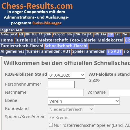
Logged on: Gast
Arabic
ARM
AZE
BIH
BUL
CAT
CHN
CRO
CZE
DEN
ENG
ESP
FAI
FIN
FRA
GER
GRE
INA
I
Home
TurnierDB
Meisterschaft
Foto-Galerie
Meldekartei
El
Turnierschach-Elozahl
Schnellschach-Elozahl
Allgemeines
Turnier anmelden: AUT
Spieler anmelden
Elo AUT
Elo
Willkommen bei den offiziellen Schnellscha
FIDE-Elolisten Stand
AUT-Elolisten Stand
2.226
Personennummer
Nachname
Vorname
Ebene
Bundesland
Spgem./Kreis/Verein
Nur "österreichische" Spieler (Land=A