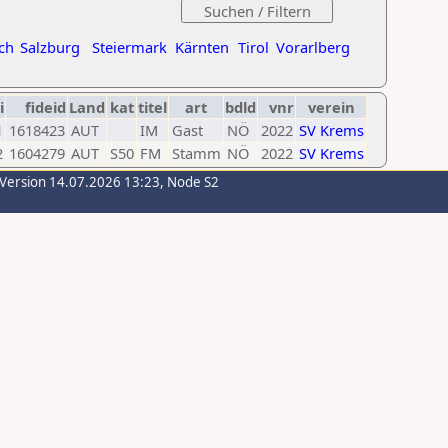
ch
Salzburg
Steiermark
Kärnten
Tirol
Vorarlberg
i
fideid
Land
kat
titel
art
bdld
vnr
verein
1
1618423
AUT
IM
Gast
NÖ
2022
SV Krems
2
1604279
AUT
S50
FM
Stamm
NÖ
2022
SV Krems
-Version 14.07.2026 13:23, Node S2