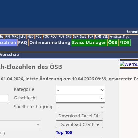
Servert
TA
JPN
MKD
LTU
NED
POL
POR
ROU
RUS
SRB
SVK
SWE
TUR
UKR
VIE
FontSize:11pt
ozahlen
FAQ
Onlineanmeldung
Swiss-Manager
ÖSB
FIDE
 Vorschau
ch-Elozahlen des ÖSB
 01.04.2026, letzte Änderung am 10.04.2026 09:59, gewertete P
Kategorie
Geschlecht
Spielberechtigung
Top 100
UT)