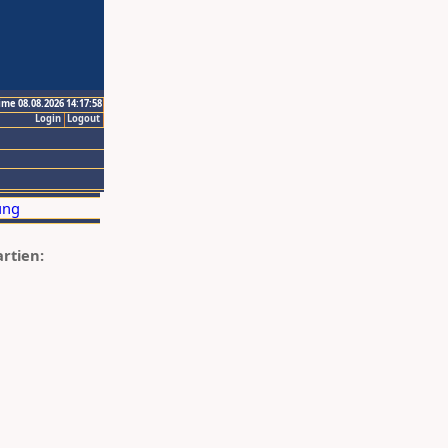
ime 08.08.2026 14:17:58
Login
Logout
artien: