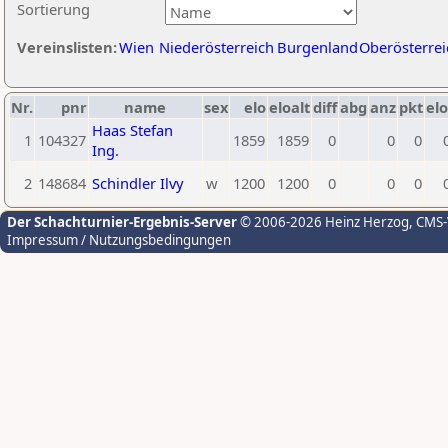
Sortierung
Vereinslisten:
Wien
Niederösterreich
Burgenland
Oberösterrei
Nr.
pnr
name
sex
elo
eloalt
diff
abg
anz
pkt
elo
Haas Stefan
1
104327
1859
1859
0
0
0
Ing.
2
148684
Schindler Ilvy
w
1200
1200
0
0
0
Der Schachturnier-Ergebnis-Server
© 2006-2026 Heinz Herzog
, CMS
Impressum / Nutzungsbedingungen