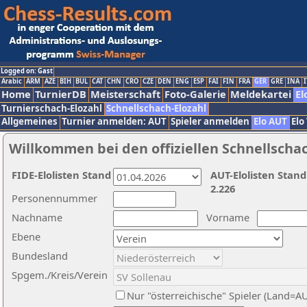
Logged on: Gast
Arabic
ARM
AZE
BIH
BUL
CAT
CHN
CRO
CZE
DEN
ENG
ESP
FAI
FIN
FRA
GER
GRE
INA
I
Home
TurnierDB
Meisterschaft
Foto-Galerie
Meldekartei
El
Turnierschach-Elozahl
Schnellschach-Elozahl
Allgemeines
Turnier anmelden: AUT
Spieler anmelden
Elo AUT
Elo
Willkommen bei den offiziellen Schnellscha
FIDE-Elolisten Stand
AUT-Elolisten Stand
2.226
Personennummer
Nachname
Vorname
Ebene
Bundesland
Spgem./Kreis/Verein
Nur "österreichische" Spieler (Land=A