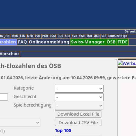
Servert
TA
JPN
MKD
LTU
NED
POL
POR
ROU
RUS
SRB
SVK
SWE
TUR
UKR
VIE
FontSize:11pt
ozahlen
FAQ
Onlineanmeldung
Swiss-Manager
ÖSB
FIDE
 Vorschau
ch-Elozahlen des ÖSB
 01.04.2026, letzte Änderung am 10.04.2026 09:59, gewertete P
Kategorie
Geschlecht
Spielberechtigung
Top 100
UT)