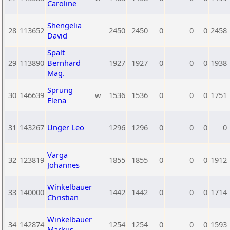
Caroline
Shengelia
28
113652
2450
2450
0
0
0
2458
David
Spalt
29
113890
Bernhard
1927
1927
0
0
0
1938
Mag.
Sprung
30
146639
w
1536
1536
0
0
0
1751
Elena
31
143267
Unger Leo
1296
1296
0
0
0
0
Varga
32
123819
1855
1855
0
0
0
1912
Johannes
Winkelbauer
33
140000
1442
1442
0
0
0
1714
Christian
Winkelbauer
34
142874
1254
1254
0
0
0
1593
Markus