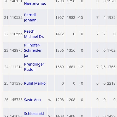
20
140131
1798
1798
0
0
0
1920
Hieronymus
Perndl
21
110532
1967
1982
-15
7
4
1985
Johann
Peschl
22
110566
1412
0
0
7
2
0
Michael Dr.
Pillhofer-
23
142875
Schneider
1356
1356
0
0
0
1702
Jan
Prendinger
24
111214
1669
1681
-12
7
2,5
1766
Rudolf
25
131396
Rubil Marko
0
0
0
0
0
2218
26
145735
Savic Ana
w
1208
1208
0
0
0
0
Schlossnikl
27
143088
w
1408
1408
0
0
0
1499