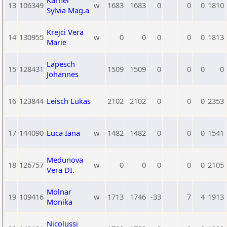
Karner
13
106349
w
1683
1683
0
0
0
1810
Sylvia Mag.a
Krejci Vera
14
130955
w
0
0
0
0
0
1813
Marie
Lapesch
15
128431
1509
1509
0
0
0
0
Johannes
16
123844
Leisch Lukas
2102
2102
0
0
0
2353
17
144090
Luca Iana
w
1482
1482
0
0
0
1541
Medunova
18
126757
w
0
0
0
0
0
2105
Vera DI.
Molnar
19
109416
w
1713
1746
-33
7
4
1913
Monika
Nicolussi