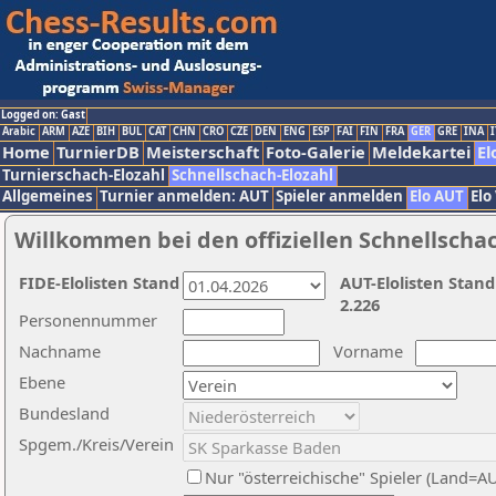
Logged on: Gast
Arabic
ARM
AZE
BIH
BUL
CAT
CHN
CRO
CZE
DEN
ENG
ESP
FAI
FIN
FRA
GER
GRE
INA
I
Home
TurnierDB
Meisterschaft
Foto-Galerie
Meldekartei
El
Turnierschach-Elozahl
Schnellschach-Elozahl
Allgemeines
Turnier anmelden: AUT
Spieler anmelden
Elo AUT
Elo
Willkommen bei den offiziellen Schnellscha
FIDE-Elolisten Stand
AUT-Elolisten Stand
2.226
Personennummer
Nachname
Vorname
Ebene
Bundesland
Spgem./Kreis/Verein
Nur "österreichische" Spieler (Land=A