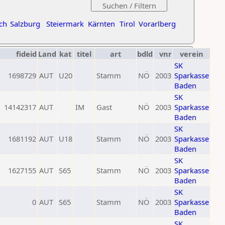
ch
Salzburg
Steiermark
Kärnten
Tirol
Vorarlberg
fideid
Land
kat
titel
art
bdld
vnr
verein
SK
1698729
AUT
U20
Stamm
NÖ
2003
Sparkasse
Baden
SK
14142317
AUT
IM
Gast
NÖ
2003
Sparkasse
Baden
SK
1681192
AUT
U18
Stamm
NÖ
2003
Sparkasse
Baden
SK
1627155
AUT
S65
Stamm
NÖ
2003
Sparkasse
Baden
SK
0
AUT
S65
Stamm
NÖ
2003
Sparkasse
Baden
SK