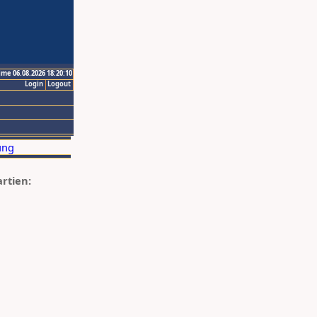
ime 06.08.2026 18:20:10
Login
Logout
artien: