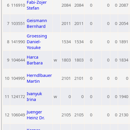
Fabi-Zojer
6
116910
2084
2084
0
0
0
2087
Stefan
Geismann
7
103551
2011
2011
0
0
0
2054
Bernhard
Groessing
8
141990
Daniel-
1534
1534
0
0
0
1891
Yosuke
Harca
9
104644
w
1803
1803
0
0
0
1834
Barbara
Herndlbauer
10
104995
2101
2101
0
0
0
0
Martin
Ivanyuk
11
124172
w
0
0
0
0
0
1940
Irina
Juenger
12
106049
2105
2105
0
0
0
2130
Heinz Dr.