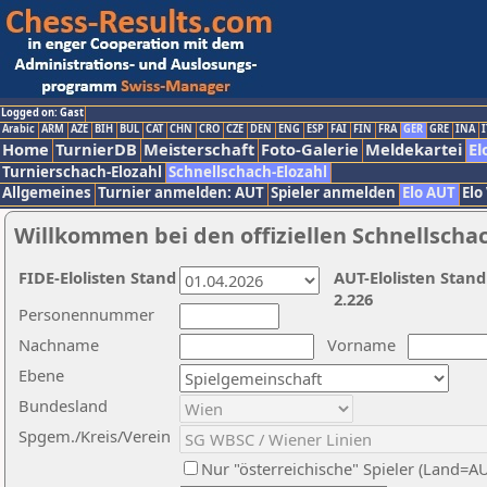
Logged on: Gast
Arabic
ARM
AZE
BIH
BUL
CAT
CHN
CRO
CZE
DEN
ENG
ESP
FAI
FIN
FRA
GER
GRE
INA
I
Home
TurnierDB
Meisterschaft
Foto-Galerie
Meldekartei
El
Turnierschach-Elozahl
Schnellschach-Elozahl
Allgemeines
Turnier anmelden: AUT
Spieler anmelden
Elo AUT
Elo
Willkommen bei den offiziellen Schnellscha
FIDE-Elolisten Stand
AUT-Elolisten Stand
2.226
Personennummer
Nachname
Vorname
Ebene
Bundesland
Spgem./Kreis/Verein
Nur "österreichische" Spieler (Land=A