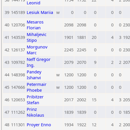
Leonid
39
145189
Lesiuk Mariia
w
0
0
0
0
0
Mesaros
40
120706
2098
2098
0
0
0
230
Florian
Mihaljevic
41
143539
1901
1881
20
4
3
192
Stipo
Morgunov
42
126137
2245
2245
0
0
0
230
Marc
Neff Gregor
43
109782
2079
2070
9
2
2
207
Ing.
Pandey
44
148398
w
1200
1200
0
0
0
Ishanvi
Petermair
45
147666
w
1200
1200
0
0
0
Phoebe
Pribitzer
46
120653
2017
2002
15
4
3
205
Stefan
Prinz
47
111262
1839
1839
0
0
0
185
Nikolaus
48
111301
Proyer Enno
1934
1922
12
4
2
200