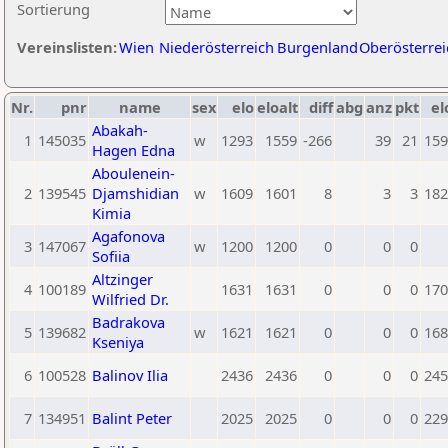
Sortierung
Vereinslisten:
Wien
Niederösterreich
Burgenland
Oberösterrei
Nr.
pnr
name
sex
elo
eloalt
diff
abg
anz
pkt
el
Abakah-
1
145035
w
1293
1559
-266
39
21
159
Hagen Edna
Aboulenein-
2
139545
Djamshidian
w
1609
1601
8
3
3
182
Kimia
Agafonova
3
147067
w
1200
1200
0
0
0
Sofiia
Altzinger
4
100189
1631
1631
0
0
0
170
Wilfried Dr.
Badrakova
5
139682
w
1621
1621
0
0
0
168
Kseniya
6
100528
Balinov Ilia
2436
2436
0
0
0
245
7
134951
Balint Peter
2025
2025
0
0
0
229