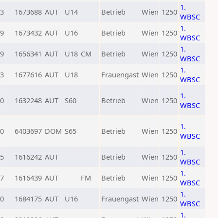
1.
3
1673688
AUT
U14
Betrieb
Wien
1250
WBSC
1.
9
1673432
AUT
U16
Betrieb
Wien
1250
WBSC
1.
9
1656341
AUT
U18
CM
Betrieb
Wien
1250
WBSC
1.
3
1677616
AUT
U18
Frauengast
Wien
1250
WBSC
1.
0
1632248
AUT
S60
Betrieb
Wien
1250
WBSC
1.
0
6403697
DOM
S65
Betrieb
Wien
1250
WBSC
1.
5
1616242
AUT
Betrieb
Wien
1250
WBSC
1.
7
1616439
AUT
FM
Betrieb
Wien
1250
WBSC
1.
0
1684175
AUT
U16
Frauengast
Wien
1250
WBSC
1.