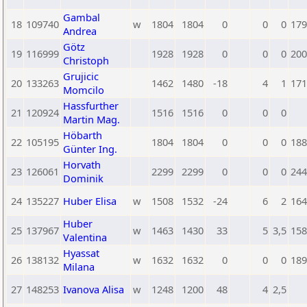
Gambal
18
109740
w
1804
1804
0
0
0
179
Andrea
Götz
19
116999
1928
1928
0
0
0
200
Christoph
Grujicic
20
133263
1462
1480
-18
4
1
171
Momcilo
Hassfurther
21
120924
1516
1516
0
0
0
Martin Mag.
Höbarth
22
105195
1804
1804
0
0
0
188
Günter Ing.
Horvath
23
126061
2299
2299
0
0
0
244
Dominik
24
135227
Huber Elisa
w
1508
1532
-24
6
2
164
Huber
25
137967
w
1463
1430
33
5
3,5
158
Valentina
Hyassat
26
138132
w
1632
1632
0
0
0
189
Milana
27
148253
Ivanova Alisa
w
1248
1200
48
4
2,5