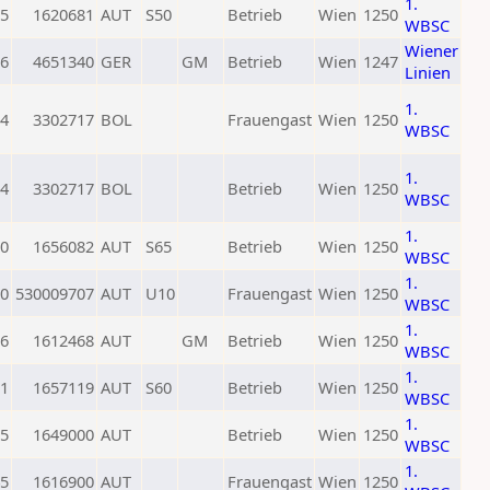
1.
5
1620681
AUT
S50
Betrieb
Wien
1250
WBSC
Wiener
6
4651340
GER
GM
Betrieb
Wien
1247
Linien
1.
4
3302717
BOL
Frauengast
Wien
1250
WBSC
1.
4
3302717
BOL
Betrieb
Wien
1250
WBSC
1.
0
1656082
AUT
S65
Betrieb
Wien
1250
WBSC
1.
0
530009707
AUT
U10
Frauengast
Wien
1250
WBSC
1.
6
1612468
AUT
GM
Betrieb
Wien
1250
WBSC
1.
1
1657119
AUT
S60
Betrieb
Wien
1250
WBSC
1.
5
1649000
AUT
Betrieb
Wien
1250
WBSC
1.
5
1616900
AUT
Frauengast
Wien
1250