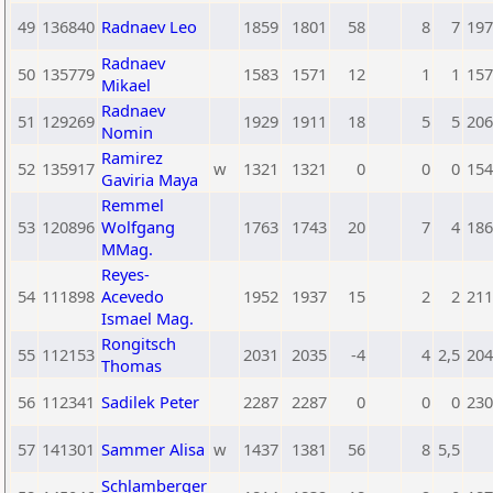
49
136840
Radnaev Leo
1859
1801
58
8
7
197
Radnaev
50
135779
1583
1571
12
1
1
157
Mikael
Radnaev
51
129269
1929
1911
18
5
5
206
Nomin
Ramirez
52
135917
w
1321
1321
0
0
0
154
Gaviria Maya
Remmel
53
120896
Wolfgang
1763
1743
20
7
4
186
MMag.
Reyes-
54
111898
Acevedo
1952
1937
15
2
2
211
Ismael Mag.
Rongitsch
55
112153
2031
2035
-4
4
2,5
204
Thomas
56
112341
Sadilek Peter
2287
2287
0
0
0
230
57
141301
Sammer Alisa
w
1437
1381
56
8
5,5
Schlamberger