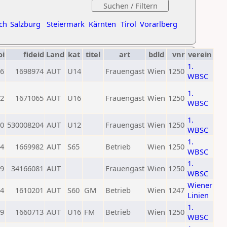
ch
Salzburg
Steiermark
Kärnten
Tirol
Vorarlberg
oi
fideid
Land
kat
titel
art
bdld
vnr
verein
1.
6
1698974
AUT
U14
Frauengast
Wien
1250
WBSC
1.
2
1671065
AUT
U16
Frauengast
Wien
1250
WBSC
1.
0
530008204
AUT
U12
Frauengast
Wien
1250
WBSC
1.
4
1669982
AUT
S65
Betrieb
Wien
1250
WBSC
1.
9
34166081
AUT
Frauengast
Wien
1250
WBSC
Wiener
4
1610201
AUT
S60
GM
Betrieb
Wien
1247
Linien
1.
9
1660713
AUT
U16
FM
Betrieb
Wien
1250
WBSC