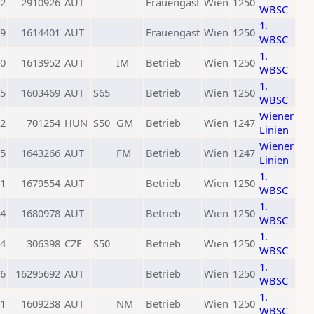
2
2910926
AUT
Frauengast
Wien
1250
WBSC
1.
9
1614401
AUT
Frauengast
Wien
1250
WBSC
1.
0
1613952
AUT
IM
Betrieb
Wien
1250
WBSC
1.
5
1603469
AUT
S65
Betrieb
Wien
1250
WBSC
Wiener
2
701254
HUN
S50
GM
Betrieb
Wien
1247
Linien
Wiener
5
1643266
AUT
FM
Betrieb
Wien
1247
Linien
1.
1
1679554
AUT
Betrieb
Wien
1250
WBSC
1.
4
1680978
AUT
Betrieb
Wien
1250
WBSC
1.
4
306398
CZE
S50
Betrieb
Wien
1250
WBSC
1.
6
16295692
AUT
Betrieb
Wien
1250
WBSC
1.
1
1609238
AUT
NM
Betrieb
Wien
1250
WBSC