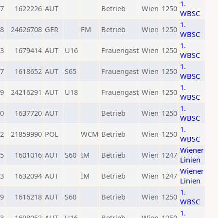
1.
7
1622226
AUT
Betrieb
Wien
1250
WBSC
1.
8
24626708
GER
FM
Betrieb
Wien
1250
WBSC
1.
3
1679414
AUT
U16
Frauengast
Wien
1250
WBSC
1.
7
1618652
AUT
S65
Frauengast
Wien
1250
WBSC
1.
9
24216291
AUT
U18
Frauengast
Wien
1250
WBSC
1.
0
1637720
AUT
Betrieb
Wien
1250
WBSC
1.
2
21859990
POL
WCM
Betrieb
Wien
1250
WBSC
Wiener
5
1601016
AUT
S60
IM
Betrieb
Wien
1247
Linien
Wiener
3
1632094
AUT
IM
Betrieb
Wien
1247
Linien
1.
9
1616218
AUT
S60
Betrieb
Wien
1250
WBSC
1.
3
1698052
AUT
U16
Betrieb
Wien
1250