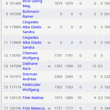
Brüll Georg
8
101406
1879
1879
0
0
0
192
Mag.
Buhmann
9
101508
0
0
0
0
0
261
Rainer
Cespedes
10
119869
Alba Gladis
w
0
0
0
0
0
183
Sandra
Cespedes
11
119869
Alba Gladis
w
0
0
0
0
0
183
Sandra
Chesnais
12
118765
1791
1791
0
0
0
Wolfgang
Dakhane
13
147598
w
1393
1368
25
15
9,5
Aura
Diermair
14
101915
2369
2369
0
0
0
233
Andreas
Feldmüller
15
117174
1563
1563
0
0
0
183
Wolfgang
16
126120
Filek Mattias
1915
1880
35
4
3,5
192
17
103196
Fritz Rebecca
w
1777
1777
0
0
0
184