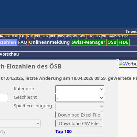
Servert
TA
JPN
MKD
LTU
NED
POL
POR
ROU
RUS
SRB
SVK
SWE
TUR
UKR
VIE
FontSize:11pt
ozahlen
FAQ
Onlineanmeldung
Swiss-Manager
ÖSB
FIDE
 Vorschau
ch-Elozahlen des ÖSB
 01.04.2026, letzte Änderung am 10.04.2026 09:59, gewertete P
Kategorie
Geschlecht
Spielberechtigung
Top 100
UT)