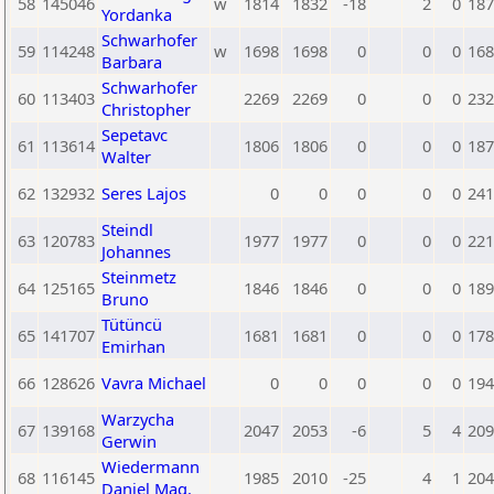
58
145046
w
1814
1832
-18
2
0
187
Yordanka
Schwarhofer
59
114248
w
1698
1698
0
0
0
168
Barbara
Schwarhofer
60
113403
2269
2269
0
0
0
232
Christopher
Sepetavc
61
113614
1806
1806
0
0
0
187
Walter
62
132932
Seres Lajos
0
0
0
0
0
241
Steindl
63
120783
1977
1977
0
0
0
221
Johannes
Steinmetz
64
125165
1846
1846
0
0
0
189
Bruno
Tütüncü
65
141707
1681
1681
0
0
0
178
Emirhan
66
128626
Vavra Michael
0
0
0
0
0
194
Warzycha
67
139168
2047
2053
-6
5
4
209
Gerwin
Wiedermann
68
116145
1985
2010
-25
4
1
204
Daniel Mag.