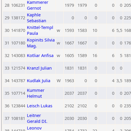
Kammerer
28
106231
1979
1979
0
0
0
205
Gernot
Kaphle
29
138172
0
0
0
0
0
225
Sebastian
Knittel-Templ
30
141870
w
1593
1583
10
6
5,5
168
Paula
Kopinits Silvia
31
107180
w
1667
1667
0
0
0
176
Mag.
32
143083
Kotliar Anfisa
w
1605
1589
16
6
5
181
33
121574
Kranzl Julian
1831
1831
0
0
0
34
143787
Kudlak Julia
W
1963
0
0
4
3,5
189
Kummer
35
107714
2037
2037
0
0
0
207
Helmut
36
123844
Leisch Lukas
2102
2102
0
0
0
235
Leitner
37
108181
2030
2030
0
0
0
205
Gerald DI.
Leonov
38
144719
1754
1732
22
4
2
206