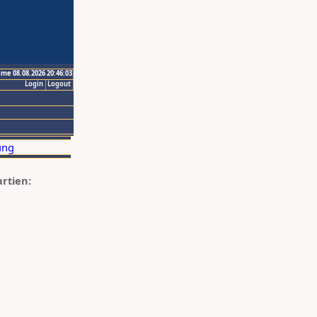
ime 08.08.2026 20:46:03
Login
Logout
artien: