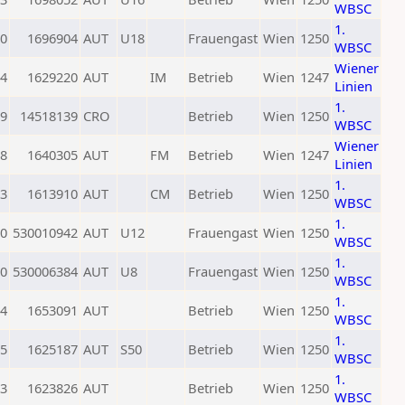
WBSC
1.
0
1696904
AUT
U18
Frauengast
Wien
1250
WBSC
Wiener
4
1629220
AUT
IM
Betrieb
Wien
1247
Linien
1.
9
14518139
CRO
Betrieb
Wien
1250
WBSC
Wiener
8
1640305
AUT
FM
Betrieb
Wien
1247
Linien
1.
3
1613910
AUT
CM
Betrieb
Wien
1250
WBSC
1.
0
530010942
AUT
U12
Frauengast
Wien
1250
WBSC
1.
0
530006384
AUT
U8
Frauengast
Wien
1250
WBSC
1.
4
1653091
AUT
Betrieb
Wien
1250
WBSC
1.
5
1625187
AUT
S50
Betrieb
Wien
1250
WBSC
1.
3
1623826
AUT
Betrieb
Wien
1250
WBSC