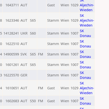
SK
0
1643711
AUT
Gast
Wien
1029
Aljechin-
Wieden
SK
8
1623346
AUT
S65
Stamm
Wien
1029
Aljechin-
Wieden
SK
5
14128241
UKR
S60
Stamm
Wien
1007
Donau
SK
0
1622510
AUT
Stamm
Wien
1007
Donau
SK
4
14900599
SVK
S65
FM
Stamm
Wien
1007
Donau
SK
0
1601261
AUT
S65
Stamm
Wien
1007
Donau
SK
3
16225570
GER
Stamm
Wien
1007
Donau
SK
4
1610651
AUT
FM
Gast
Wien
1029
Aljechin-
Wieden
SK
0
1602683
AUT
S50
FM
Gast
Wien
1007
Donau
SK