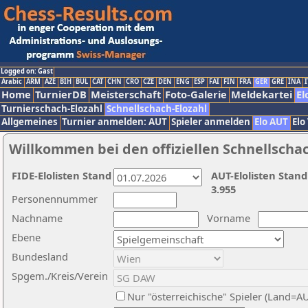
Logged on: Gast
Arabic
ARM
AZE
BIH
BUL
CAT
CHN
CRO
CZE
DEN
ENG
ESP
FAI
FIN
FRA
GER
GRE
INA
I
Home
TurnierDB
Meisterschaft
Foto-Galerie
Meldekartei
El
Turnierschach-Elozahl
Schnellschach-Elozahl
Allgemeines
Turnier anmelden: AUT
Spieler anmelden
Elo AUT
Elo
Willkommen bei den offiziellen Schnellscha
FIDE-Elolisten Stand
AUT-Elolisten Stand
3.955
Personennummer
Nachname
Vorname
Ebene
Bundesland
Spgem./Kreis/Verein
Nur "österreichische" Spieler (Land=A