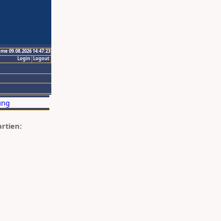
ime 09.08.2026 14:47:23
Login
Logout
artien: