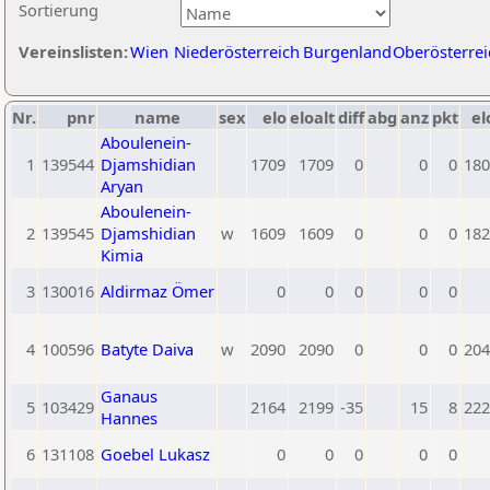
Sortierung
Vereinslisten:
Wien
Niederösterreich
Burgenland
Oberösterrei
Nr.
pnr
name
sex
elo
eloalt
diff
abg
anz
pkt
el
Aboulenein-
1
139544
Djamshidian
1709
1709
0
0
0
180
Aryan
Aboulenein-
2
139545
Djamshidian
w
1609
1609
0
0
0
182
Kimia
3
130016
Aldirmaz Ömer
0
0
0
0
0
4
100596
Batyte Daiva
w
2090
2090
0
0
0
204
Ganaus
5
103429
2164
2199
-35
15
8
222
Hannes
6
131108
Goebel Lukasz
0
0
0
0
0