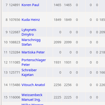
7
124891
Koren Paul
1465
1465
0
0
0
8
107656
Kuda Heinz
1849
1849
0
0
0
185
Lytvynets
9
122687
0
0
0
0
0
209
Dmytro
Marschnigg
10
108823
2099
2099
0
0
0
Stefan
11
123284
Martiska Peter
0
0
0
0
0
218
Portenschlager
12
111085
1931
1931
0
0
0
Peter
Schreiber
13
125771
0
0
0
0
0
166
Kajetan
14
115486
Vitouch Anatol
2256
2256
0
0
0
226
Weissenbeck
15
116006
2225
2225
0
0
0
Manuel Ing.
Wilke Werner