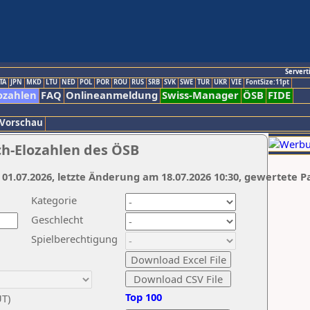
Servert
TA
JPN
MKD
LTU
NED
POL
POR
ROU
RUS
SRB
SVK
SWE
TUR
UKR
VIE
FontSize:11pt
ozahlen
FAQ
Onlineanmeldung
Swiss-Manager
ÖSB
FIDE
 Vorschau
ch-Elozahlen des ÖSB
 01.07.2026, letzte Änderung am 18.07.2026 10:30, gewertete P
Kategorie
Geschlecht
Spielberechtigung
Top 100
UT)