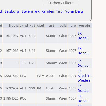
ch
Salzburg
Steiermark
Kärnten
Tirol
Vorarlberg
oi
fideid
Land
kat
titel
art
bdld
vnr
verein
SK
6
1671057
AUT
U12
Stamm
Wien
1007
Donau
SK
2
1671065
AUT
U16
Stamm
Wien
1007
Donau
SK
0
0
TUR
U20
Stamm
Wien
1007
Donau
SK
3
12801860
LTU
WIM
Gast
Wien
1029
Aljechin-
Wieden
SK
6
1602454
AUT
S50
IM
Gast
Wien
1007
Donau
SK
0
21864020
POL
Stamm
Wien
1007
Donau