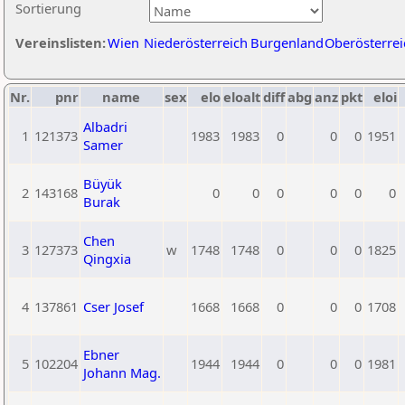
Sortierung
Vereinslisten:
Wien
Niederösterreich
Burgenland
Oberösterrei
Nr.
pnr
name
sex
elo
eloalt
diff
abg
anz
pkt
eloi
Albadri
1
121373
1983
1983
0
0
0
1951
Samer
Büyük
2
143168
0
0
0
0
0
0
Burak
Chen
3
127373
w
1748
1748
0
0
0
1825
Qingxia
4
137861
Cser Josef
1668
1668
0
0
0
1708
Ebner
5
102204
1944
1944
0
0
0
1981
Johann Mag.