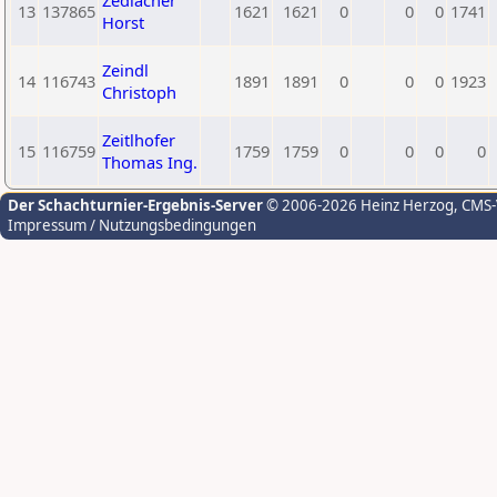
Zedlacher
13
137865
1621
1621
0
0
0
1741
Horst
Zeindl
14
116743
1891
1891
0
0
0
1923
Christoph
Zeitlhofer
15
116759
1759
1759
0
0
0
0
Thomas Ing.
Der Schachturnier-Ergebnis-Server
© 2006-2026 Heinz Herzog
, CMS
Impressum / Nutzungsbedingungen