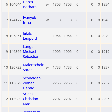
Harca
6
104644
w
1803
1803
0
0
0
1834
Barbara
Ivanyuk
7
124172
w
0
0
0
0
0
1940
Irina
Jakits
8
105861
1954
1954
0
0
0
2079
Leopold
Langer
9
146366
Michael
1905
1905
0
0
0
1919
Sebastian
Maienschein
10
120722
w
1733
1733
0
0
0
1837
Sarah
Schneider-
11
113079
Zinner
2265
2265
0
0
0
2252
Harald
Srienz
12
113980
Christian
2207
2207
0
0
0
2205
Mag.