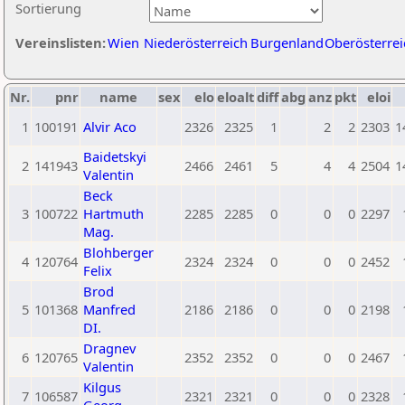
Sortierung
Vereinslisten:
Wien
Niederösterreich
Burgenland
Oberösterrei
Nr.
pnr
name
sex
elo
eloalt
diff
abg
anz
pkt
eloi
1
100191
Alvir Aco
2326
2325
1
2
2
2303
1
Baidetskyi
2
141943
2466
2461
5
4
4
2504
1
Valentin
Beck
3
100722
Hartmuth
2285
2285
0
0
0
2297
Mag.
Blohberger
4
120764
2324
2324
0
0
0
2452
Felix
Brod
5
101368
Manfred
2186
2186
0
0
0
2198
DI.
Dragnev
6
120765
2352
2352
0
0
0
2467
Valentin
Kilgus
7
106587
2321
2321
0
0
0
2328