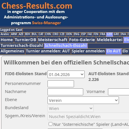
Logged on: Gast
Arabic
ARM
AZE
BIH
BUL
CAT
CHN
CRO
CZE
DEN
ENG
ESP
FAI
FIN
FRA
GER
GRE
INA
I
Home
TurnierDB
Meisterschaft
Foto-Galerie
Meldekartei
El
Turnierschach-Elozahl
Schnellschach-Elozahl
Allgemeines
Turnier anmelden: AUT
Spieler anmelden
Elo AUT
Elo
Willkommen bei den offiziellen Schnellscha
FIDE-Elolisten Stand
AUT-Elolisten Stand
2.226
Personennummer
Nachname
Vorname
Ebene
Bundesland
Spgem./Kreis/Verein
Nur "österreichische" Spieler (Land=A