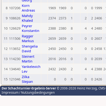
Georg
Korn
8
107206
1969
1969
0
0
0
1999
Andreas
Mahdy
9
108626
2374
2373
1
2
2
2406
Khaled
Peyrer
10
126629
2388
2380
8
4
4
2480
Konstantin
Ragger
11
111506
2659
2659
0
0
0
2607
Markus
Shengelia
12
113652
2450
2450
0
0
0
2458
1
David
Steinert
13
114230
2016
2016
0
0
0
2039
Martin
Yankelevich
14
134640
2432
2430
2
4
4
2388
2
Lev
Zilka
15
121046
0
0
0
0
0
2426
Stepan
Der Schachturnier-Ergebnis-Server
© 2006-2026 Heinz Herzog
, CMS
Impressum / Nutzungsbedingungen