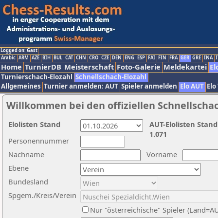
Logged on: Gast
Arabic
ARM
AZE
BIH
BUL
CAT
CHN
CRO
CZE
DEN
ENG
ESP
FAI
FIN
FRA
GER
GRE
INA
I
Home
TurnierDB
Meisterschaft
Foto-Galerie
Meldekartei
El
Turnierschach-Elozahl
Schnellschach-Elozahl
Allgemeines
Turnier anmelden: AUT
Spieler anmelden
Elo AUT
Elo
Willkommen bei den offiziellen Schnellscha
Elolisten Stand
AUT-Elolisten Stand
1.071
Personennummer
Nachname
Vorname
Ebene
Bundesland
Spgem./Kreis/Verein
Nur "österreichische" Spieler (Land=A