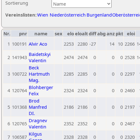
Sortierung
Vereinslisten:
Wien
Niederösterreich
Burgenland
Oberösterrei
Nr.
pnr
name
sex
elo
eloalt
diff
abg
anz
pkt
eloi
1
100191
Alvir Aco
2253
2280
-27
14
10
2266
1
Baidetskyi
2
141943
2474
2474
0
0
0
2528
1
Valentin
Beck
3
100722
Hartmuth
2285
2285
0
0
0
2297
Mag.
Blohberger
4
120764
2324
2324
0
0
0
2460
Felix
Brod
5
101368
Manfred
2186
2186
0
0
0
2197
DI.
Dragnev
6
120765
2352
2352
0
0
0
2467
Valentin
Kilgus
7
106587
2328
2328
0
0
0
2320