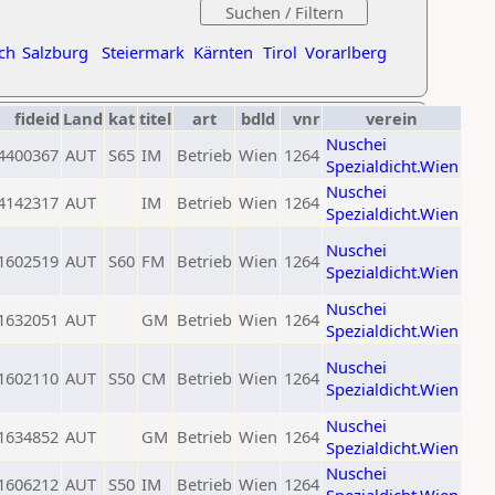
ch
Salzburg
Steiermark
Kärnten
Tirol
Vorarlberg
fideid
Land
kat
titel
art
bdld
vnr
verein
Nuschei
4400367
AUT
S65
IM
Betrieb
Wien
1264
Spezialdicht.Wien
Nuschei
4142317
AUT
IM
Betrieb
Wien
1264
Spezialdicht.Wien
Nuschei
1602519
AUT
S60
FM
Betrieb
Wien
1264
Spezialdicht.Wien
Nuschei
1632051
AUT
GM
Betrieb
Wien
1264
Spezialdicht.Wien
Nuschei
1602110
AUT
S50
CM
Betrieb
Wien
1264
Spezialdicht.Wien
Nuschei
1634852
AUT
GM
Betrieb
Wien
1264
Spezialdicht.Wien
Nuschei
1606212
AUT
S50
IM
Betrieb
Wien
1264