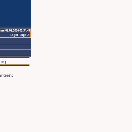
ime 08.08.2026 05:34:49
Login
Logout
artien: