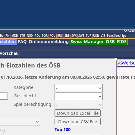
Servert
TA
JPN
MKD
LTU
NED
POL
POR
ROU
RUS
SRB
SVK
SWE
TUR
UKR
VIE
FontSize:11pt
ozahlen
FAQ
Onlineanmeldung
Swiss-Manager
ÖSB
FIDE
 Vorschau
ch-Elozahlen des ÖSB
 01.10.2026, letzte Änderung am 08.08.2026 02:50, gewertete P
Kategorie
Geschlecht
Spielberechtigung
Top 100
UT)