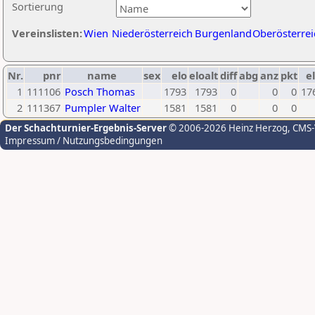
Sortierung
Vereinslisten:
Wien
Niederösterreich
Burgenland
Oberösterrei
Nr.
pnr
name
sex
elo
eloalt
diff
abg
anz
pkt
el
1
111106
Posch Thomas
1793
1793
0
0
0
17
2
111367
Pumpler Walter
1581
1581
0
0
0
Der Schachturnier-Ergebnis-Server
© 2006-2026 Heinz Herzog
, CMS
Impressum / Nutzungsbedingungen