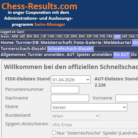
Logged on: Gast
Arabic
ARM
AZE
BIH
BUL
CAT
CHN
CRO
CZE
DEN
ENG
ESP
FAI
FIN
FRA
GER
GRE
INA
I
Home
TurnierDB
Meisterschaft
Foto-Galerie
Meldekartei
El
Turnierschach-Elozahl
Schnellschach-Elozahl
Allgemeines
Turnier anmelden: AUT
Spieler anmelden
Elo AUT
Elo
Willkommen bei den offiziellen Schnellscha
FIDE-Elolisten Stand
AUT-Elolisten Stand
2.226
Personennummer
Nachname
Vorname
Ebene
Bundesland
Spgem./Kreis/Verein
Nur "österreichische" Spieler (Land=A