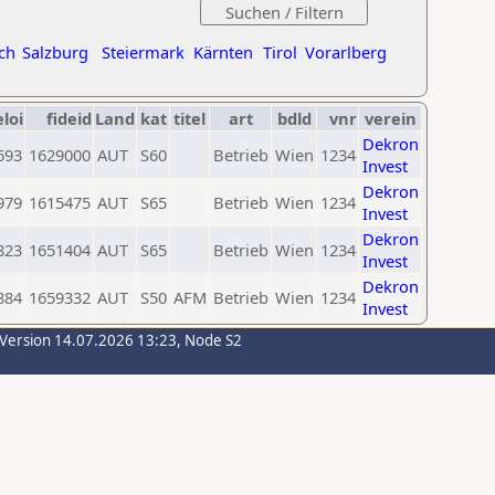
ch
Salzburg
Steiermark
Kärnten
Tirol
Vorarlberg
eloi
fideid
Land
kat
titel
art
bdld
vnr
verein
Dekron
693
1629000
AUT
S60
Betrieb
Wien
1234
Invest
Dekron
979
1615475
AUT
S65
Betrieb
Wien
1234
Invest
Dekron
823
1651404
AUT
S65
Betrieb
Wien
1234
Invest
Dekron
884
1659332
AUT
S50
AFM
Betrieb
Wien
1234
Invest
-Version 14.07.2026 13:23, Node S2