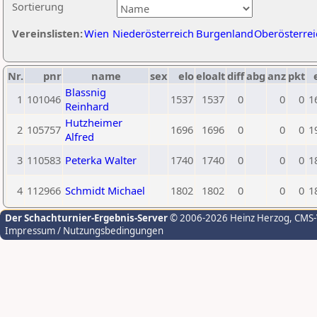
Sortierung
Vereinslisten:
Wien
Niederösterreich
Burgenland
Oberösterrei
Nr.
pnr
name
sex
elo
eloalt
diff
abg
anz
pkt
Blassnig
1
101046
1537
1537
0
0
0
1
Reinhard
Hutzheimer
2
105757
1696
1696
0
0
0
1
Alfred
3
110583
Peterka Walter
1740
1740
0
0
0
1
4
112966
Schmidt Michael
1802
1802
0
0
0
1
Der Schachturnier-Ergebnis-Server
© 2006-2026 Heinz Herzog
, CMS
Impressum / Nutzungsbedingungen