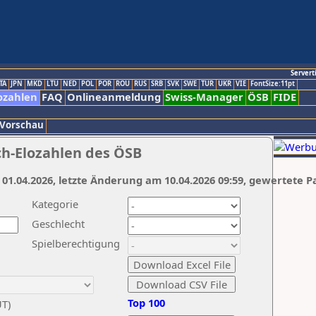
Servert
TA
JPN
MKD
LTU
NED
POL
POR
ROU
RUS
SRB
SVK
SWE
TUR
UKR
VIE
FontSize:11pt
ozahlen
FAQ
Onlineanmeldung
Swiss-Manager
ÖSB
FIDE
 Vorschau
ch-Elozahlen des ÖSB
 01.04.2026, letzte Änderung am 10.04.2026 09:59, gewertete P
Kategorie
Geschlecht
Spielberechtigung
Top 100
UT)