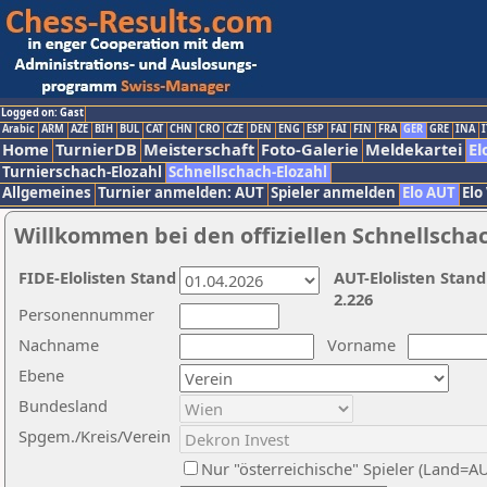
Logged on: Gast
Arabic
ARM
AZE
BIH
BUL
CAT
CHN
CRO
CZE
DEN
ENG
ESP
FAI
FIN
FRA
GER
GRE
INA
I
Home
TurnierDB
Meisterschaft
Foto-Galerie
Meldekartei
El
Turnierschach-Elozahl
Schnellschach-Elozahl
Allgemeines
Turnier anmelden: AUT
Spieler anmelden
Elo AUT
Elo
Willkommen bei den offiziellen Schnellscha
FIDE-Elolisten Stand
AUT-Elolisten Stand
2.226
Personennummer
Nachname
Vorname
Ebene
Bundesland
Spgem./Kreis/Verein
Nur "österreichische" Spieler (Land=A