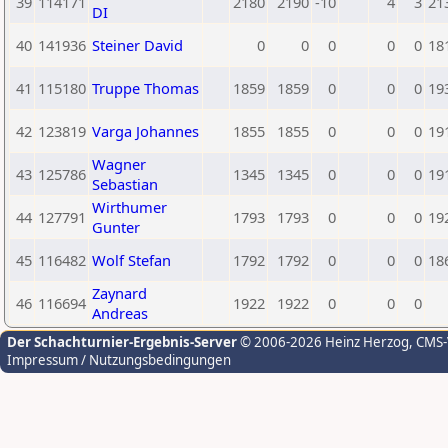
39
114171
2180
2190
-10
4
3
21
DI
40
141936
Steiner David
0
0
0
0
0
18
41
115180
Truppe Thomas
1859
1859
0
0
0
19
42
123819
Varga Johannes
1855
1855
0
0
0
19
Wagner
43
125786
1345
1345
0
0
0
19
Sebastian
Wirthumer
44
127791
1793
1793
0
0
0
19
Gunter
45
116482
Wolf Stefan
1792
1792
0
0
0
18
Zaynard
46
116694
1922
1922
0
0
0
Andreas
Der Schachturnier-Ergebnis-Server
© 2006-2026 Heinz Herzog
, CMS
Impressum / Nutzungsbedingungen