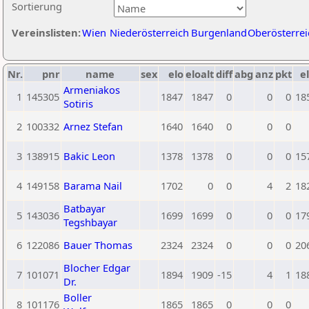
Sortierung
Vereinslisten:
Wien
Niederösterreich
Burgenland
Oberösterrei
Nr.
pnr
name
sex
elo
eloalt
diff
abg
anz
pkt
el
Armeniakos
1
145305
1847
1847
0
0
0
18
Sotiris
2
100332
Arnez Stefan
1640
1640
0
0
0
3
138915
Bakic Leon
1378
1378
0
0
0
15
4
149158
Barama Nail
1702
0
0
4
2
18
Batbayar
5
143036
1699
1699
0
0
0
17
Tegshbayar
6
122086
Bauer Thomas
2324
2324
0
0
0
20
Blocher Edgar
7
101071
1894
1909
-15
4
1
18
Dr.
Boller
8
101176
1865
1865
0
0
0