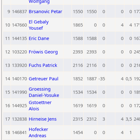
Wolfgang
9
146837
Brsanovic Petar
1550
1550
0
0
0
17
El Gebaly
10
147660
1865
0
0
4
4
17
Yousef
11
144135
Eric Dane
1588
1588
0
0
0
16
12
103220
Fröwis Georg
2393
2393
0
0
0
24
13
133920
Fuchs Patrick
2116
2116
0
0
0
21
14
140170
Getreuer Paul
1852
1887
-35
4
0,5
19
Groessing
15
141990
1534
1534
0
0
0
18
Daniel-Yosuke
Gstoettner
16
144925
1619
1619
0
0
0
17
Alois
17
132838
Hirneise Jens
2315
2312
3
4
3,5
24
Hofecker
18
146841
1454
0
0
4
1
Andreas