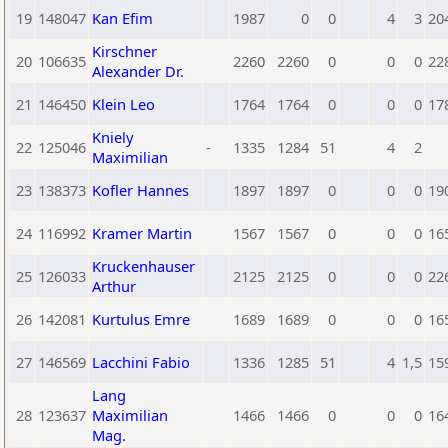
19
148047
Kan Efim
1987
0
0
4
3
20
Kirschner
20
106635
2260
2260
0
0
0
22
Alexander Dr.
21
146450
Klein Leo
1764
1764
0
0
0
17
Kniely
22
125046
-
1335
1284
51
4
2
Maximilian
23
138373
Kofler Hannes
1897
1897
0
0
0
19
24
116992
Kramer Martin
1567
1567
0
0
0
16
Kruckenhauser
25
126033
2125
2125
0
0
0
22
Arthur
26
142081
Kurtulus Emre
1689
1689
0
0
0
16
27
146569
Lacchini Fabio
1336
1285
51
4
1,5
15
Lang
28
123637
Maximilian
1466
1466
0
0
0
16
Mag.