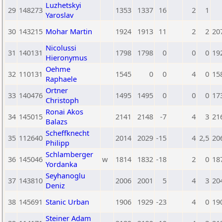
Luzhetskyi
29
148273
1353
1337
16
2
1
Yaroslav
30
143215
Mohar Martin
1924
1913
11
2
2
20
Nicolussi
31
140131
1798
1798
0
0
0
19
Hieronymus
Oehme
32
110131
1545
0
0
4
0
15
Raphaele
Ortner
33
140476
1495
1495
0
0
0
17
Christoph
Ronai Akos
34
145015
2141
2148
-7
4
3
21
Balazs
Scheffknecht
35
112640
2014
2029
-15
4
2,5
20
Philipp
Schlamberger
36
145046
w
1814
1832
-18
2
0
18
Yordanka
Seyhanoglu
37
143810
2006
2001
5
4
3
20
Deniz
38
145691
Stanic Urban
1906
1929
-23
4
0
19
Steiner Adam