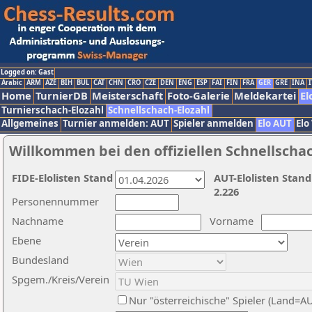
Logged on: Gast
Arabic
ARM
AZE
BIH
BUL
CAT
CHN
CRO
CZE
DEN
ENG
ESP
FAI
FIN
FRA
GER
GRE
INA
I
Home
TurnierDB
Meisterschaft
Foto-Galerie
Meldekartei
El
Turnierschach-Elozahl
Schnellschach-Elozahl
Allgemeines
Turnier anmelden: AUT
Spieler anmelden
Elo AUT
Elo
Willkommen bei den offiziellen Schnellscha
FIDE-Elolisten Stand
AUT-Elolisten Stand
2.226
Personennummer
Nachname
Vorname
Ebene
Bundesland
Spgem./Kreis/Verein
Nur "österreichische" Spieler (Land=A