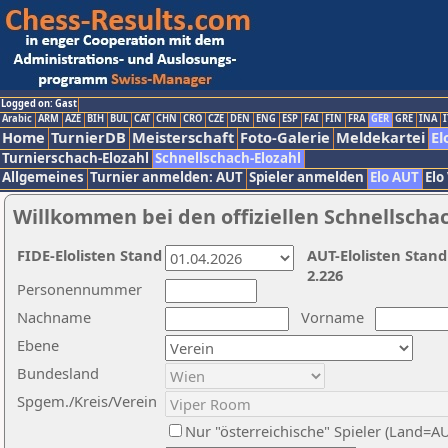
Logged on: Gast
Arabic
ARM
AZE
BIH
BUL
CAT
CHN
CRO
CZE
DEN
ENG
ESP
FAI
FIN
FRA
GER
GRE
INA
I
Home
TurnierDB
Meisterschaft
Foto-Galerie
Meldekartei
El
Turnierschach-Elozahl
Schnellschach-Elozahl
Allgemeines
Turnier anmelden: AUT
Spieler anmelden
Elo AUT
Elo
Willkommen bei den offiziellen Schnellscha
FIDE-Elolisten Stand
AUT-Elolisten Stand
2.226
Personennummer
Nachname
Vorname
Ebene
Bundesland
Spgem./Kreis/Verein
Nur "österreichische" Spieler (Land=A