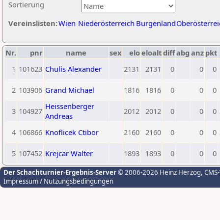
Sortierung
Vereinslisten:
Wien
Niederösterreich
Burgenland
Oberösterrei
Nr.
pnr
name
sex
elo
eloalt
diff
abg
anz
pkt
1
101623
Chulis Alexander
2131
2131
0
0
0
2
103906
Grand Michael
1816
1816
0
0
0
Heissenberger
3
104927
2012
2012
0
0
0
Andreas
4
106866
Knoflicek Ctibor
2160
2160
0
0
0
5
107452
Krejcar Walter
1893
1893
0
0
0
Der Schachturnier-Ergebnis-Server
© 2006-2026 Heinz Herzog
, CMS
Impressum / Nutzungsbedingungen