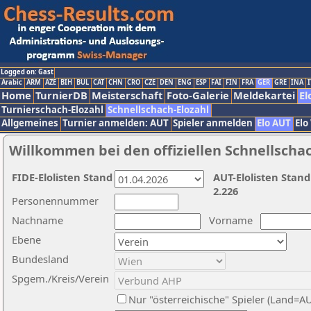
Logged on: Gast
Arabic
ARM
AZE
BIH
BUL
CAT
CHN
CRO
CZE
DEN
ENG
ESP
FAI
FIN
FRA
GER
GRE
INA
I
Home
TurnierDB
Meisterschaft
Foto-Galerie
Meldekartei
El
Turnierschach-Elozahl
Schnellschach-Elozahl
Allgemeines
Turnier anmelden: AUT
Spieler anmelden
Elo AUT
Elo
Willkommen bei den offiziellen Schnellscha
FIDE-Elolisten Stand
AUT-Elolisten Stand
2.226
Personennummer
Nachname
Vorname
Ebene
Bundesland
Spgem./Kreis/Verein
Nur "österreichische" Spieler (Land=A