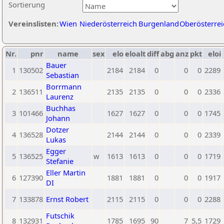
Sortierung
Vereinslisten:
Wien
Niederösterreich
Burgenland
Oberösterrei
Nr.
pnr
name
sex
elo
eloalt
diff
abg
anz
pkt
eloi
Bauer
1
130502
2184
2184
0
0
0
2289
Sebastian
Borrmann
2
136511
2135
2135
0
0
0
2336
Laurenz
Buchhas
3
101466
1627
1627
0
0
0
1745
Johann
Dotzer
4
136528
2144
2144
0
0
0
2339
Lukas
Egger
5
136525
w
1613
1613
0
0
0
1719
Stefanie
Eller Martin
6
127390
1881
1881
0
0
0
1917
DI
7
133878
Ernst Robert
2115
2115
0
0
0
2288
Futschik
8
132931
1785
1695
90
7
5,5
1729