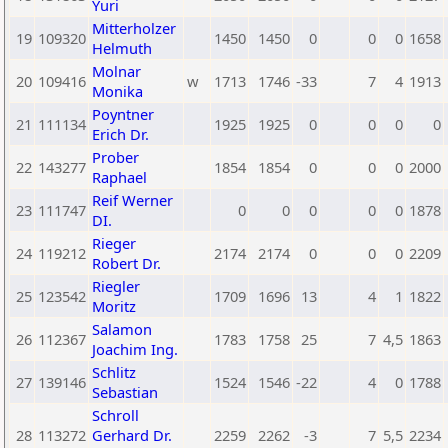
Yuri
Mitterholzer
19
109320
1450
1450
0
0
0
1658
Helmuth
Molnar
20
109416
w
1713
1746
-33
7
4
1913
Monika
Poyntner
21
111134
1925
1925
0
0
0
0
Erich Dr.
Prober
22
143277
1854
1854
0
0
0
2000
Raphael
Reif Werner
23
111747
0
0
0
0
0
1878
DI.
Rieger
24
119212
2174
2174
0
0
0
2209
Robert Dr.
Riegler
25
123542
1709
1696
13
4
1
1822
Moritz
Salamon
26
112367
1783
1758
25
7
4,5
1863
Joachim Ing.
Schlitz
27
139146
1524
1546
-22
4
0
1788
Sebastian
Schroll
28
113272
Gerhard Dr.
2259
2262
-3
7
5,5
2234