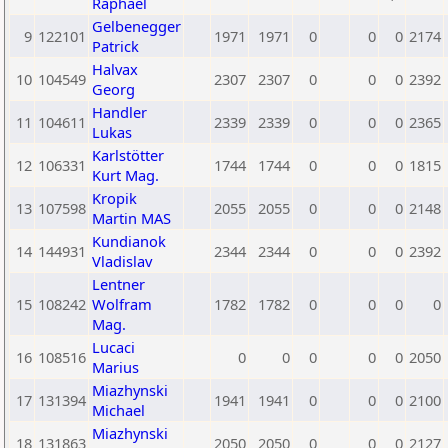
Raphael
Gelbenegger
9
122101
1971
1971
0
0
0
2174
Patrick
Halvax
10
104549
2307
2307
0
0
0
2392
Georg
Handler
11
104611
2339
2339
0
0
0
2365
Lukas
Karlstötter
12
106331
1744
1744
0
0
0
1815
Kurt Mag.
Kropik
13
107598
2055
2055
0
0
0
2148
Martin MAS
Kundianok
14
144931
2344
2344
0
0
0
2392
Vladislav
Lentner
15
108242
Wolfram
1782
1782
0
0
0
0
Mag.
Lucaci
16
108516
0
0
0
0
0
2050
Marius
Miazhynski
17
131394
1941
1941
0
0
0
2100
Michael
Miazhynski
18
131863
2050
2050
0
0
0
2127