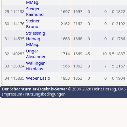
MMag.
Steiger
29
114138
1697
1697
0
0
0
1822
Raimund
Steiner
30
114176
2162
2162
0
0
0
2192
Bruno
Striessnig
31
114535
Herwig
1668
1668
0
0
0
1766
MMag.
Unger
32
140283
1714
1669
45
10
6,5
1887
Alexander
Wallinger
33
138024
1965
1962
3
7
5
2167
Nikolaus
34
115835
Weber Laslo
1853
1853
0
0
0
1904
Der Schachturnier-Ergebnis-Server
© 2006-2026 Heinz Herzog
, CMS
Impressum / Nutzungsbedingungen