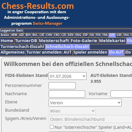
Logged on: Gast
Arabic
ARM
AZE
BIH
BUL
CAT
CHN
CRO
CZE
DEN
ENG
ESP
FAI
FIN
FRA
GER
GRE
INA
I
Home
TurnierDB
Meisterschaft
Foto-Galerie
Meldekartei
El
Turnierschach-Elozahl
Schnellschach-Elozahl
Allgemeines
Turnier anmelden: AUT
Spieler anmelden
Elo AUT
Elo
Willkommen bei den offiziellen Schnellscha
FIDE-Elolisten Stand
AUT-Elolisten Stand
3.955
Personennummer
Nachname
Vorname
Ebene
Bundesland
Spgem./Kreis/Verein
Nur "österreichische" Spieler (Land=A