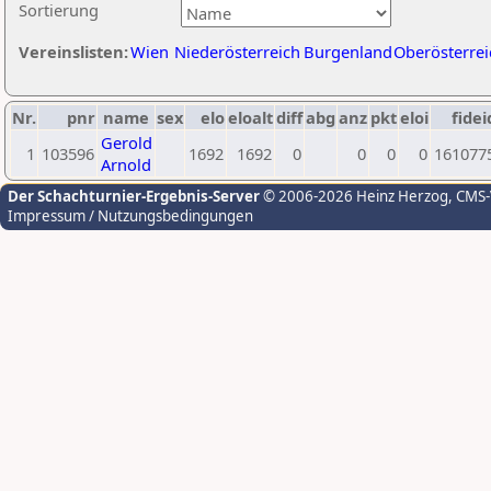
Sortierung
Vereinslisten:
Wien
Niederösterreich
Burgenland
Oberösterrei
Nr.
pnr
name
sex
elo
eloalt
diff
abg
anz
pkt
eloi
fidei
Gerold
1
103596
1692
1692
0
0
0
0
161077
Arnold
Der Schachturnier-Ergebnis-Server
© 2006-2026 Heinz Herzog
, CMS
Impressum / Nutzungsbedingungen