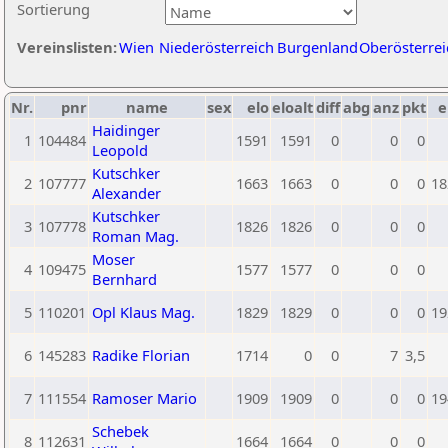
Sortierung
Vereinslisten:
Wien
Niederösterreich
Burgenland
Oberösterrei
Nr.
pnr
name
sex
elo
eloalt
diff
abg
anz
pkt
e
Haidinger
1
104484
1591
1591
0
0
0
Leopold
Kutschker
2
107777
1663
1663
0
0
0
18
Alexander
Kutschker
3
107778
1826
1826
0
0
0
Roman Mag.
Moser
4
109475
1577
1577
0
0
0
Bernhard
5
110201
Opl Klaus Mag.
1829
1829
0
0
0
19
6
145283
Radike Florian
1714
0
0
7
3,5
7
111554
Ramoser Mario
1909
1909
0
0
0
19
Schebek
8
112631
1664
1664
0
0
0