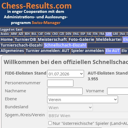
Logged on: Gast
Arabic
ARM
AZE
BIH
BUL
CAT
CHN
CRO
CZE
DEN
ENG
ESP
FAI
FIN
FRA
GER
GRE
INA
I
Home
TurnierDB
Meisterschaft
Foto-Galerie
Meldekartei
El
Turnierschach-Elozahl
Schnellschach-Elozahl
Allgemeines
Turnier anmelden: AUT
Spieler anmelden
Elo AUT
Elo
Willkommen bei den offiziellen Schnellscha
FIDE-Elolisten Stand
AUT-Elolisten Stand
3.955
Personennummer
Nachname
Vorname
Ebene
Bundesland
Spgem./Kreis/Verein
Nur "österreichische" Spieler (Land=A