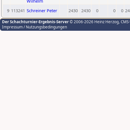
Wilhelm
9
113241
Schreiner Peter
2430
2430
0
0
0
24
Der Schachturnier-Ergebnis-Server
© 2006-2026 Heinz Herzog
, CMS
Impressum / Nutzungsbedingungen