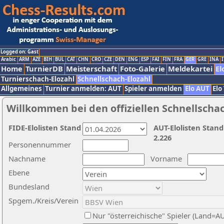
Logged on: Gast
Arabic
ARM
AZE
BIH
BUL
CAT
CHN
CRO
CZE
DEN
ENG
ESP
FAI
FIN
FRA
GER
GRE
INA
I
Home
TurnierDB
Meisterschaft
Foto-Galerie
Meldekartei
El
Turnierschach-Elozahl
Schnellschach-Elozahl
Allgemeines
Turnier anmelden: AUT
Spieler anmelden
Elo AUT
Elo
Willkommen bei den offiziellen Schnellscha
FIDE-Elolisten Stand
AUT-Elolisten Stand
2.226
Personennummer
Nachname
Vorname
Ebene
Bundesland
Spgem./Kreis/Verein
Nur "österreichische" Spieler (Land=A