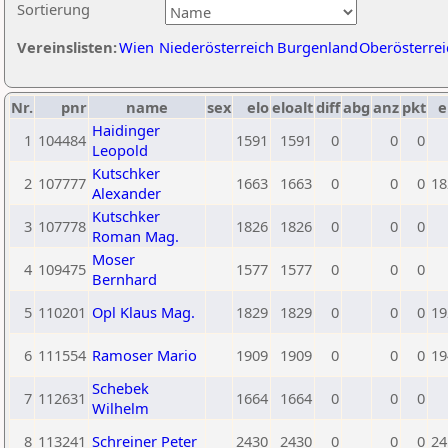
Sortierung
Vereinslisten:
Wien
Niederösterreich
Burgenland
Oberösterrei
Nr.
pnr
name
sex
elo
eloalt
diff
abg
anz
pkt
e
Haidinger
1
104484
1591
1591
0
0
0
Leopold
Kutschker
2
107777
1663
1663
0
0
0
18
Alexander
Kutschker
3
107778
1826
1826
0
0
0
Roman Mag.
Moser
4
109475
1577
1577
0
0
0
Bernhard
5
110201
Opl Klaus Mag.
1829
1829
0
0
0
19
6
111554
Ramoser Mario
1909
1909
0
0
0
19
Schebek
7
112631
1664
1664
0
0
0
Wilhelm
8
113241
Schreiner Peter
2430
2430
0
0
0
24